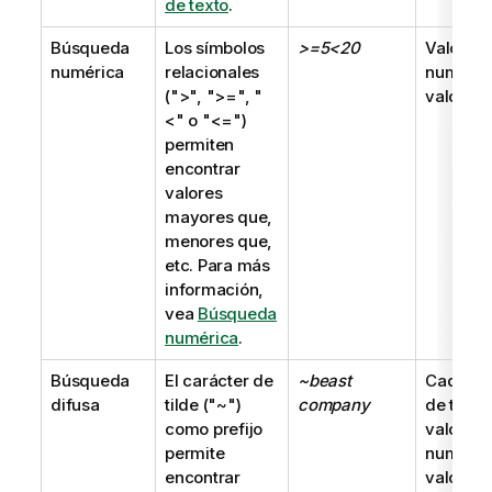
de texto
.
Búsqueda
Los símbolos
>=5<20
Valor
numérica
relacionales
numéric
(
">"
,
">="
,
"
valor du
<"
o
"<="
)
permiten
encontrar
valores
mayores que,
menores que,
etc. Para más
información,
vea
Búsqueda
numérica
.
Búsqueda
El carácter de
~beast
Cadena
difusa
tilde (
"~"
)
company
de texto
como prefijo
valor
permite
numéric
encontrar
valor du