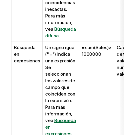
coincidencias
inexactas.
Para más
información,
vea
Búsqueda
difusa
.
Búsqueda
Un signo igual
=sum(Sales)>
Cadena
en
(
"="
) indica
1000000
de texto
expresiones
una expresión.
valor
Se
numéric
seleccionan
valor du
los valores de
campo que
coinciden con
la expresión.
Para más
información,
vea
Búsqueda
en
expresiones
.