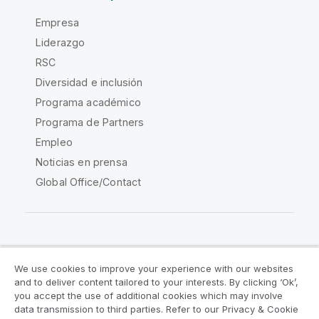
Empresa
Liderazgo
RSC
Diversidad e inclusión
Programa académico
Programa de Partners
Empleo
Noticias en prensa
Global Office/Contact
Qlik Community
We use cookies to improve your experience with our websites
and to deliver content tailored to your interests. By clicking ‘Ok’,
Acuerdos legales
Condiciones del producto
you accept the use of additional cookies which may involve
data transmission to third parties. Refer to our Privacy & Cookie
Legal Policies
Política legal