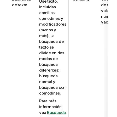
Use texto,
de texto
de texto
incluidas
valor
comillas,
numéric
comodines y
valor du
modificadores
(menos y
más). La
búsqueda de
texto se
divide en dos
modos de
búsqueda
diferentes:
búsqueda
normal y
búsqueda con
comodines.
Para más
información,
vea
Búsqueda