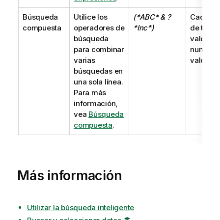
Búsqueda
Utilice los
(*ABC* & ?
Cadena
compuesta
operadores de
*Inc*)
de texto
búsqueda
valor
para combinar
numéric
varias
valor du
búsquedas en
una sola línea.
Para más
información,
vea
Búsqueda
compuesta
.
Más información
Utilizar la búsqueda inteligente