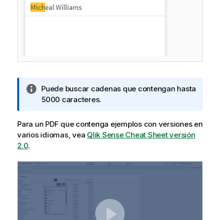
N
Puede buscar cadenas que contengan hasta
o
5000 caracteres.
t
a
Para un PDF que contenga ejemplos con versiones en
i
varios idiomas, vea
Qlik Sense Cheat Sheet versión
n
2.0
.
f
o
r
m
a
t
i