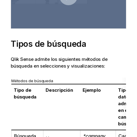
v
a
Tipos de búsqueda
Qlik Sense
admite los siguientes métodos de
búsqueda en selecciones y visualizaciones:
Métodos de búsqueda
Tipo de
Descripción
Ejemplo
Tipos d
búsqueda
datos
admitid
en el
campo 
búsque
Búsqueda
*company
Cadena