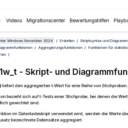
Videos
Migrationscenter
Bewertungshilfen
Playb
unter Windows November 2024
Erstellen
Skriptsyntax und Diagramm
Diagrammfunktionen
Aggregierungsfunktionen
Funktionen für statisti
onen
1w_t
- Skript- und Diagrammfun
)
liefert den aggregierten t-Wert für eine Reihe von Stichproben.
ion bezieht sich auf t-Tests einer Stichprobe, bei denen die Wer
lich gewichtet sind.
unktion im Datenladeskript verwendet wird, werden die Werte ü
satz bezeichnete Datensätze aggregiert.