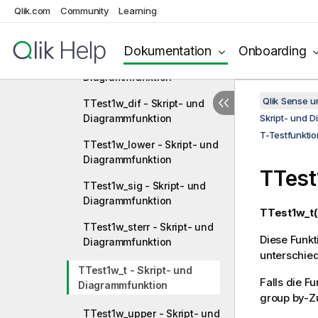
Qlik.com
Community
Learning
TTest1w_conf - Skript- und
Diagrammfunktion
Dokumentation
Onboarding
TTest1w_df - Skript- und
Diagrammfunktion
Qlik Sense 
TTest1w_dif - Skript- und
Diagrammfunktion
Skript- und 
T-Testfunkti
TTest1w_lower - Skript- und
Diagrammfunktion
TTest
TTest1w_sig - Skript- und
Diagrammfunktion
TTest1w_t(
TTest1w_sterr - Skript- und
Diese Funkt
Diagrammfunktion
unterschied
TTest1w_t - Skript- und
Falls die F
Diagrammfunktion
group by-Zu
TTest1w_upper - Skript- und