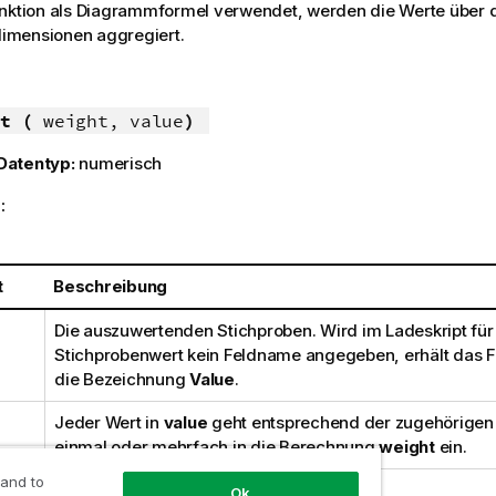
unktion als Diagrammformel verwendet, werden die Werte über 
mensionen aggregiert.
t (
weight, value
)
Datentyp:
numerisch
:
t
Beschreibung
Die auszuwertenden Stichproben. Wird im Ladeskript für
Stichprobenwert kein Feldname angegeben, erhält das F
die Bezeichnung
Value
.
Jeder Wert in
value
geht entsprechend der zugehörige
einmal oder mehrfach in die Berechnung
weight
ein.
 and to
Ok