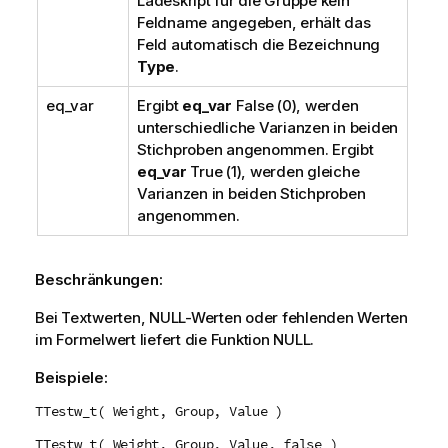
Ladeskript für die Gruppe kein
Feldname angegeben, erhält das
Feld automatisch die Bezeichnung
Type
.
eq_var
Ergibt
eq_var
False
(0), werden
unterschiedliche Varianzen in beiden
Stichproben angenommen. Ergibt
eq_var
True
(1), werden gleiche
Varianzen in beiden Stichproben
angenommen.
Beschränkungen:
Bei Textwerten,
NULL
-Werten oder fehlenden Werten
im Formelwert liefert die Funktion
NULL
.
Beispiele:
TTestw_t( Weight, Group, Value )
TTestw_t( Weight, Group, Value, false )