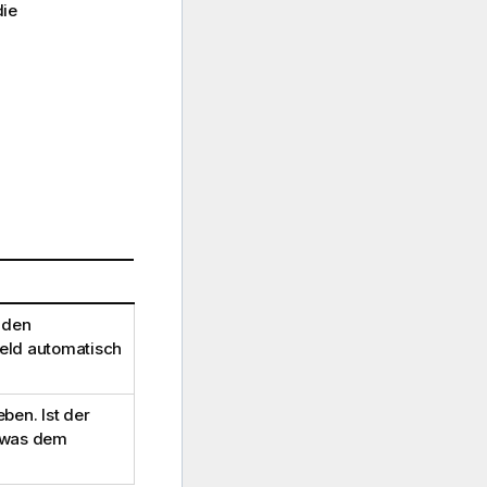
die
 den
eld automatisch
en. Ist der
, was dem