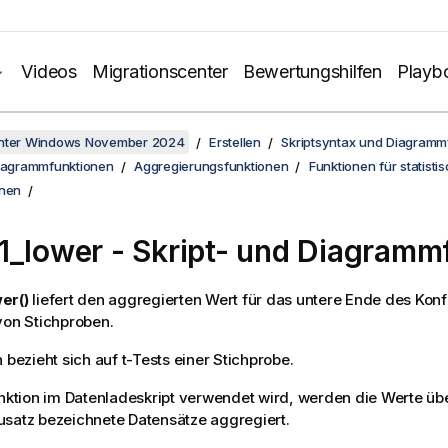
Videos
Migrationscenter
Bewertungshilfen
Playb
unter Windows November 2024
Erstellen
Skriptsyntax und Diagramm
Diagrammfunktionen
Aggregierungsfunktionen
Funktionen für statisti
onen
1_lower
- Skript- und Diagramm
er()
liefert den aggregierten Wert für das untere Ende des Konfi
von Stichproben.
 bezieht sich auf t-Tests einer Stichprobe.
unktion im Datenladeskript verwendet wird, werden die Werte ü
satz bezeichnete Datensätze aggregiert.