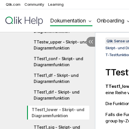
Qlik.com
Community
Learning
TTestw_sterr - Skript- und
Diagrammfunktion
Dokumentation
Onboarding
TTestw_t - Skript- und
Diagrammfunktion
Qlik Sense 
TTestw_upper - Skript- und
Diagrammfunktion
Skript- und 
T-Testfunkti
TTest1_conf - Skript- und
Diagrammfunktion
TTest
TTest1_df - Skript- und
Diagrammfunktion
TTest1_low
TTest1_dif - Skript- und
eine Reihe 
Diagrammfunktion
Die Funktion
TTest1_lower - Skript- und
Falls die F
Diagrammfunktion
group by-Zu
TTest1_sig - Skript- und