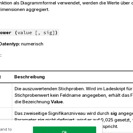
unktion als Diagrammformel verwendet, werden die Werte über 
mensionen aggregiert.
ower (
value [, sig]
)
Datentyp:
numerisch
:
t
Beschreibung
Die auszuwertenden Stichproben. Wird im Ladeskript für
Stichprobenwert kein Feldname angegeben, erhält das F
die Bezeichnung
Value
.
Das zweiseitige Signifikanzniveau wird durch
sig
angegeb
Parameter
sig
nicht definiert, wird er auf 0,025 gesetzt
gängigen Konfidenzintervall von 95 % entspricht.
 and to
Ok