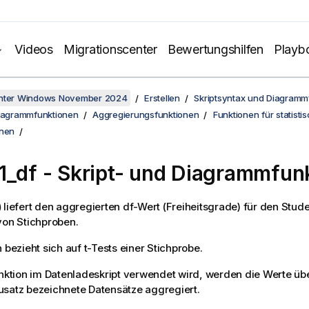
Videos
Migrationscenter
Bewertungshilfen
Playb
unter Windows November 2024
Erstellen
Skriptsyntax und Diagramm
Diagrammfunktionen
Aggregierungsfunktionen
Funktionen für statisti
onen
1_df
- Skript- und Diagrammfun
)
liefert den aggregierten df-Wert (Freiheitsgrade) für den Stude
von Stichproben.
 bezieht sich auf t-Tests einer Stichprobe.
unktion im Datenladeskript verwendet wird, werden die Werte ü
satz bezeichnete Datensätze aggregiert.