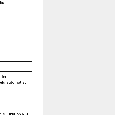
die
 den
eld automatisch
die Funktion
NULL
.