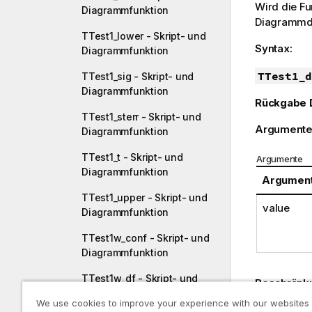
Wird die F
Diagrammfunktion
Diagrammdi
TTest1_lower - Skript- und
Syntax:
Diagrammfunktion
TTest1_d
TTest1_sig - Skript- und
Diagrammfunktion
Rückgabe 
TTest1_sterr - Skript- und
Argumente
Diagrammfunktion
TTest1_t - Skript- und
Argumente
Diagrammfunktion
Argumen
TTest1_upper - Skript- und
value
Diagrammfunktion
TTest1w_conf - Skript- und
Diagrammfunktion
TTest1w_df - Skript- und
Beschränk
Diagrammfunktion
We use cookies to improve your experience with our websites
Bei Textwe