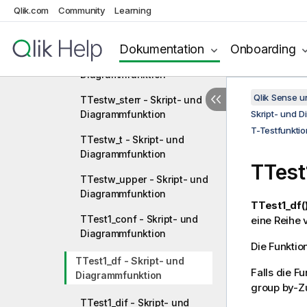
Qlik.com
Community
Learning
TTestw_lower - Skript- und
Diagrammfunktion
Dokumentation
Onboarding
TTestw_sig - Skript- und
Diagrammfunktion
Qlik Sense 
TTestw_sterr - Skript- und
Diagrammfunktion
Skript- und 
T-Testfunkti
TTestw_t - Skript- und
Diagrammfunktion
TTest
TTestw_upper - Skript- und
Diagrammfunktion
TTest1_df(
TTest1_conf - Skript- und
eine Reihe 
Diagrammfunktion
Die Funktion
TTest1_df - Skript- und
Falls die F
Diagrammfunktion
group by-Zu
TTest1_dif - Skript- und