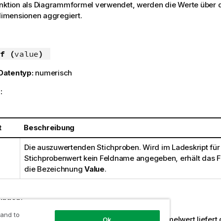
unktion als Diagrammformel verwendet, werden die Werte über 
mensionen aggregiert.
f (
value
)
Datentyp:
numerisch
:
t
Beschreibung
Die auszuwertenden Stichproben. Wird im Ladeskript für
Stichprobenwert kein Feldname angegeben, erhält das F
die Bezeichnung
Value
.
ungen:
 and to
rten,
NULL
-Werten oder fehlenden Werten im Formelwert liefert 
Ok