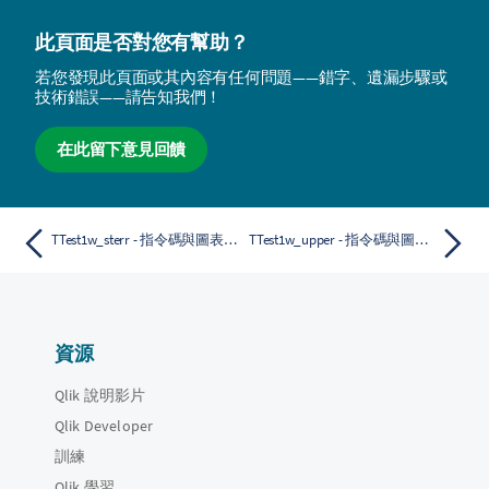
此頁面是否對您有幫助？
若您發現此頁面或其內容有任何問題——錯字、遺漏步驟或
技術錯誤——請告知我們！
在此留下意見回饋
TTest1w_sterr - 指令碼與圖表函數
TTest1w_upper - 指令碼與圖表函數
資源
Qlik 說明影片
Qlik Developer
訓練
Qlik 學習