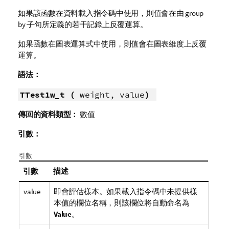
如果該函數在資料載入指令碼中使用，則值會在由 group
by 子句所定義的若干記錄上反覆運算。
如果函數在圖表運算式中使用，則值會在圖表維度上反覆
運算。
語法：
TTest1w_t (
weight, value
)
傳回的資料類型：
數值
引數：
引數
引數
描述
value
即會評估樣本。如果載入指令碼中未提供樣
本值的欄位名稱，則該欄位將自動命名為
Value
。