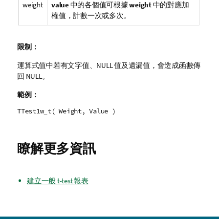
weight
value
中的各個值可根據
weight
中的對應加
權值，計數一次或多次。
限制：
運算式值中若有文字值、
NULL
值及遺漏值，會造成函數傳
回
NULL
。
範例：
TTest1w_t( Weight, Value )
瞭解更多資訊
建立一般 t-test 報表