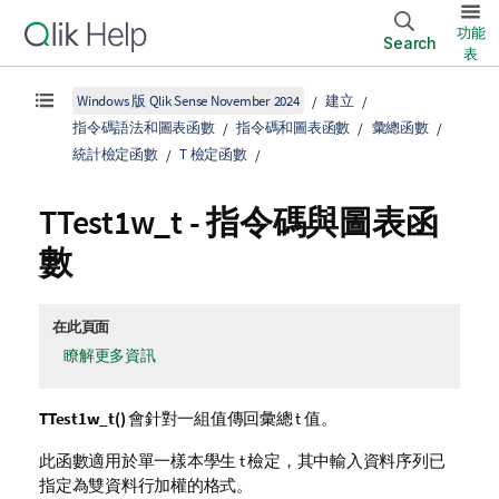
功能
Search
表
Windows 版 Qlik Sense November 2024
建立
指令碼語法和圖表函數
指令碼和圖表函數
彙總函數
統計檢定函數
T 檢定函數
TTest1w_t
- 指令碼與圖表函
數
在此頁面
瞭解更多資訊
TTest1w_t()
會針對一組值傳回彙總 t 值。
此函數適用於單一樣本學生 t 檢定，其中輸入資料序列已
指定為雙資料行加權的格式。