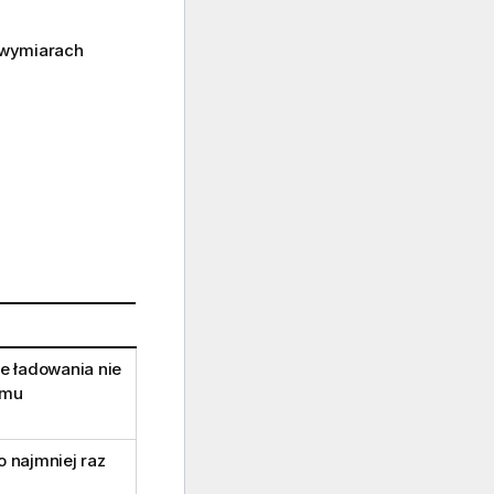
o wymiarach
ie ładowania nie
emu
 najmniej raz