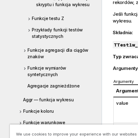
rekordów, z
skryptu i funkcja wykresu
Jeśli funkc
Funkcje testu Z
wykresu.
Przykłady funkcji testów
Składnia:
statystycznych
TTest1w_
Funkcje agregacji dla ciągów
Typ zwrac
znaków
Funkcje wymiarów
Argumenty
syntetycznych
Argumenty
Agregacje zagnieżdżone
Argumen
Aggr — funkcja wykresu
value
Funkcje koloru
Funkcje warunkowe
weight
Funkcje licznikowe
We use cookies to improve your experience with our websites