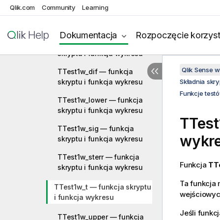
Qlik.com
Community
Learning
TTest1w_conf — funkcja
skryptu i funkcja wykresu
Dokumentacja
Rozpoczęcie korzyst
TTest1w_df — funkcja
skryptu i funkcja wykresu
Qlik Sense 
TTest1w_dif — funkcja
skryptu i funkcja wykresu
Składnia skr
Funkcje test
TTest1w_lower — funkcja
skryptu i funkcja wykresu
TTest
TTest1w_sig — funkcja
wykr
skryptu i funkcja wykresu
TTest1w_sterr — funkcja
Funkcja
TTe
skryptu i funkcja wykresu
Ta funkcja 
TTest1w_t — funkcja skryptu
wejściowy
i funkcja wykresu
Jeśli funkc
TTest1w_upper — funkcja