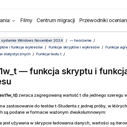
ania
Filmy
Centrum migracji
Przewodniki ocenian
w systemie Windows November 2024
— tworzenie
yptów i funkcje wykresów
Funkcje skryptów i wykresów
Funkcje agr
ów statystycznych
Funkcje testu t
1w_t
— funkcja skryptu i funkcj
esu
st1w_t()
zwraca zagregowaną wartość t dla jednego szeregu w
ma zastosowanie do testów t-Studenta z jednej próby, w któryc
ch są podane w formacie ważonym dwukolumnowym:
ja jest używana w skrypcie ładowania danych, wartości są iterow