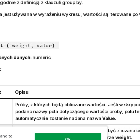
godnie z definicją z klauzuli group by.
ja jest używana w wyrażeniu wykresu, wartości są iterowane p
t (
weight, value
)
anych danych:
numeric
:
t
Opisu
Próby, z których będą obliczane wartości. Jeśli w skrypc
podano nazwy pola dotyczącego wartości próby, polu t
automatycznie zostanie nadana nazwa
Value
.
Każda wartość w parametrze
value
może być zliczana co
 and to
odpowiednio do wartości wagi w parametrze
weight
.
Ok