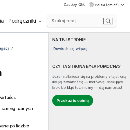
Zasoby Qlik
Polski (Zmień)
ia
Podręczniki
NA TEJ STRONIE
egacji
Dowiedz się więcej
CZY TA STRONA BYŁA POMOCNA?
a
Jeżeli natkniesz się na problemy z tą stroną
lub jej zawartością — literówkę, brakujący
krok lub błąd techniczny — daj nam znać!
artości.
Przekaż tu opinię
h szeregi danych
ane po liczbie