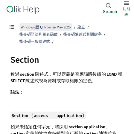
功能
Search
表
Windows 版 Qlik Sense May 2025
建立
指令碼語法和圖表函數
指令碼陳述式和關鍵字
指令碼一般陳述式
Section
透過
section
陳述式，可以定義是否應該將後續的
LOAD
和
SELECT
陳述式視為資料或存取權限的定義。
語法：
(
|
)
Section
access
application
如果未指定任何字元，將採用
section application
。
section
定義的效力會持續到進行新的
section
陳述式為