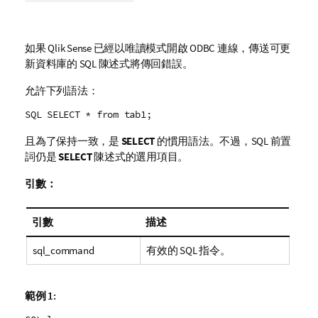
如果
Qlik Sense
已經以唯讀模式開啟
ODBC
連線，傳送可更
新資料庫的
SQL
陳述式將傳回錯誤。
允許下列語法：
SQL SELECT * from tab1;
且為了保持一致，是
SELECT
的慣用語法。不過，
SQL
前置
詞仍是
SELECT
陳述式的選用項目。
引數：
引數
描述
sql_command
有效的
SQL
指令。
範例 1: