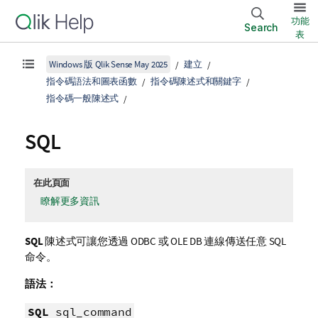
功能
Search
表
Windows 版 Qlik Sense May 2025
建立
指令碼語法和圖表函數
指令碼陳述式和關鍵字
指令碼一般陳述式
SQL
在此頁面
瞭解更多資訊
SQL
陳述式可讓您透過
ODBC
或
OLE DB
連線傳送任意
SQL
命令。
語法：
SQL
sql_command