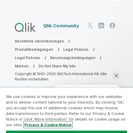
Qlik Community
Rechtliche Vereinbarungen
Produktbedingungen
Legal Policies
Legal Policies
Benutzungsbedingungen
Marken
Do Not Share My Info
Copyright © 1993-2026 QlikTech International AB. Alle
Rechte vorbehalten.
We use cookies to improve your experience with our websites
Nehmen Sie am Analyse-
and to deliver content tailored to your interests. By clicking ‘Ok’,
Modernisierungsprogramm teil
you accept the use of additional cookies which may involve
data transmission to third parties. Refer to our Privacy & Cookie
Notice or click ‘More Information’ for details on cookie usage on
Modernisieren Sie mit dem Analyse-
our sites.
Privacy & Cookie Notice
Modernisierungsprogramm, ohne Ihre wertvollen
Jetzt chatten