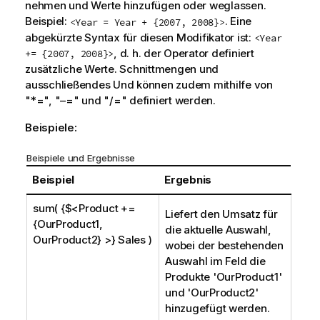
nehmen und Werte hinzufügen oder weglassen.
Beispiel:
. Eine
<Year = Year + {2007, 2008}>
abgekürzte Syntax für diesen Modifikator ist:
<Year
, d. h. der Operator definiert
+= {2007, 2008}>
zusätzliche Werte. Schnittmengen und
ausschließendes Und können zudem mithilfe von
"*=", "–=" und "/=" definiert werden.
Beispiele:
Beispiele und Ergebnisse
Beispiel
Ergebnis
sum( {$<Product +=
Liefert den Umsatz für
{OurProduct1,
die aktuelle Auswahl,
OurProduct2} >} Sales )
wobei der bestehenden
Auswahl im Feld die
Produkte '
OurProduct1
'
und '
OurProduct2
'
hinzugefügt werden.