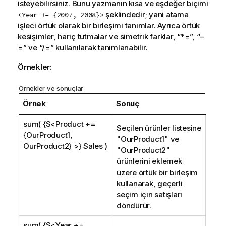
isteyebilirsiniz. Bunu yazmanın kısa ve eşdeğer biçimi
şeklindedir; yani atama
<Year += {2007, 2008}>
işleci örtük olarak bir birleşimi tanımlar. Ayrıca örtük
kesişimler, hariç tutmalar ve simetrik farklar, “*=”, “–
=” ve “/=” kullanılarak tanımlanabilir.
Örnekler:
Örnekler ve sonuçlar
Örnek
Sonuç
sum( {$<Product +=
Seçilen ürünler listesine
{OurProduct1,
"
OurProduct1
" ve
OurProduct2} >} Sales )
"
OurProduct2
"
ürünlerini eklemek
üzere örtük bir birleşim
kullanarak, geçerli
seçim için satışları
döndürür.
sum( {$<Year +=