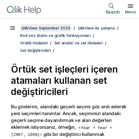
Search
Menü
QlikView September 2025
QlikView ile çalışma
Kod söz dizimi ve grafik fonksiyonları
Grafik ifadeleri
Set analizi ve set ifadeleri
Set değiştiricileri
Örtük set işleçleri içeren
atamaları kullanan set
değiştiricileri
Bu gösterim, alandaki geçerli seçimi göz ardı ederek
yeni seçimleri tanımlar. Ancak, seçiminizi alandaki
geçerli seçime dayandırmak ve alan değerleri
eklemek istiyorsanız, örneğin,
<Year = Year +
gibi bir değiştirici kullanmak
{2007, 2008}>