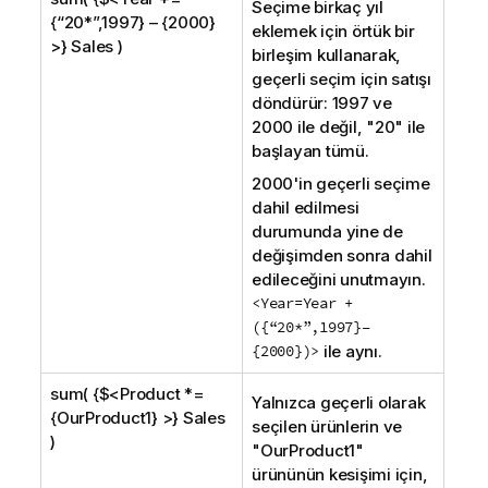
Seçime birkaç yıl
{“20*”,1997} – {2000}
eklemek için örtük bir
>} Sales )
birleşim kullanarak,
geçerli seçim için satışı
döndürür: 1997 ve
2000 ile değil, "20" ile
başlayan tümü.
2000'in geçerli seçime
dahil edilmesi
durumunda yine de
değişimden sonra dahil
edileceğini unutmayın.
<Year=Year +
({“20*”,1997}–
{2000})>
ile aynı.
sum( {$<Product *=
Yalnızca geçerli olarak
{OurProduct1} >} Sales
seçilen ürünlerin ve
)
"
OurProduct1
"
ürününün kesişimi için,