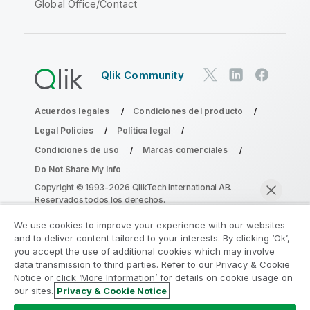
Global Office/Contact
Qlik Community
Acuerdos legales
Condiciones del producto
Legal Policies
Política legal
Condiciones de uso
Marcas comerciales
Do Not Share My Info
Copyright © 1993-2026 QlikTech International AB.
Reservados todos los derechos.
We use cookies to improve your experience with our websites
and to deliver content tailored to your interests. By clicking ‘Ok’,
Únase al Programa de modernización de
you accept the use of additional cookies which may involve
data transmission to third parties. Refer to our Privacy & Cookie
la analítica
Notice or click ‘More Information’ for details on cookie usage on
our sites.
Privacy & Cookie Notice
Modernícese sin comprometer sus valiosas aplicaciones
Chatear ahora