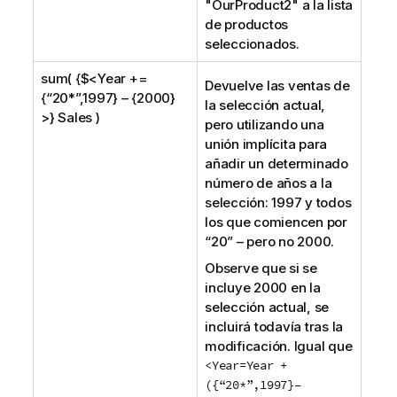
"
OurProduct2
" a la lista
de productos
seleccionados.
sum( {$<Year +=
Devuelve las ventas de
{“20*”,1997} – {2000}
la selección actual,
>} Sales )
pero utilizando una
unión implícita para
añadir un determinado
número de años a la
selección: 1997 y todos
los que comiencen por
“20” – pero no 2000.
Observe que si se
incluye 2000 en la
selección actual, se
incluirá todavía tras la
modificación. Igual que
<Year=Year +
({“20*”,1997}–