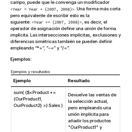
campo, puede que le convenga un modificador
. Una forma más corta
<Year = Year + {2007, 2008}>
pero equivalente de escribir esto es la
siguiente:
, es decir, el
<Year += {2007, 2008}>
operador de asignación define una unión de forma
implícita. Las intersecciones implícitas, exclusiones y
diferencias simétricas también se pueden definir
empleando “*=”, “–=” y “/=”.
Ejemplos:
Ejemplos y resultados
Ejemplo
Resultado
sum( {$<Product +=
Devuelve las ventas de
{OurProduct1,
la selección actual,
OurProduct2} >} Sales )
pero empleando una
unión implícita para
añadir los productos
"
OurProduct1
" y