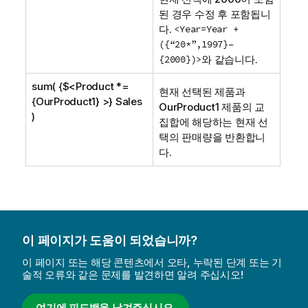
된 경우 수정 후 포함됩니
다.
<Year=Year +
({“20*”,1997}–
{2000})>
와 같습니다.
sum( {$<Product *=
현재 선택된 제품과
{OurProduct1} >} Sales
OurProduct1
제품의 교
)
집합에 해당하는 현재 선
택의 판매량을 반환합니
다.
이 페이지가 도움이 되었습니까?
이 페이지 또는 해당 콘텐츠에서 오타, 누락된 단계 또는 기
술적 오류와 같은 문제를 발견하면 알려 주십시오!
여기에 피드백을 남겨주십시오.