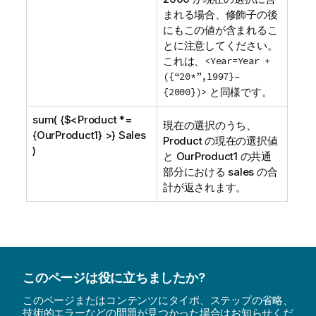
まれる場合、修飾子の後
にもこの値が含まれるこ
とに注意してください。
これは、
<Year=Year +
({“20*”,1997}–
{2000})>
と同様です。
sum( {$<Product *=
現在の選択のうち、
{OurProduct1} >} Sales
Product の現在の選択値
)
と
OurProduct1
の共通
部分における sales の合
計が返されます。
このページは役に立ちましたか?
このページまたはコンテンツにタイポ、ステップの省略、
技術的エラーなどの問題が見つかった場合はお知らせくだ