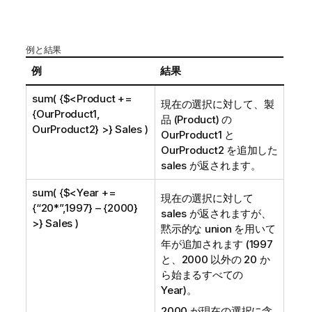
例と結果
例
結果
sum( {$<Product +=
現在の選択に対して、製
{OurProduct1,
品 (Product) の
OurProduct2} >} Sales )
OurProduct1
と
OurProduct2
を追加した
sales が返されます。
sum( {$<Year +=
現在の選択に対して
{“20*”,1997} – {2000}
sales が返されますが、
>} Sales )
黙示的な union を用いて
年が追加されます (1997
と、2000 以外の 20 か
ら始まるすべての
Year)。
2000 が現在の選択に含