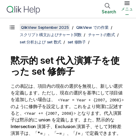
メニュ
Search
ー
QlikView September 2025
QlikView での作業
スクリプト構文およびチャート関数
チャートの数式
set 分析および set 数式
set 修飾子
黙示的 set 代入演算子を使
った set 修飾子
この表記は、項目内の現在の選択を無視し、新しい選択
を定義します。ただし、現在の選択を基準にして項目値
を追加したい場合は、
<Year = Year + {2007, 2008}>
のように修飾子を設定します。これをより簡潔に記述す
ると、
となります。代入演算
<Year += {2007, 2008}>
子は黙示的に union を定義します。また、黙示的な
Intersection 演算子、Exclusion 演算子、そして対称差
演算子は、「*=」、「–=」、「/=」で定義できます。