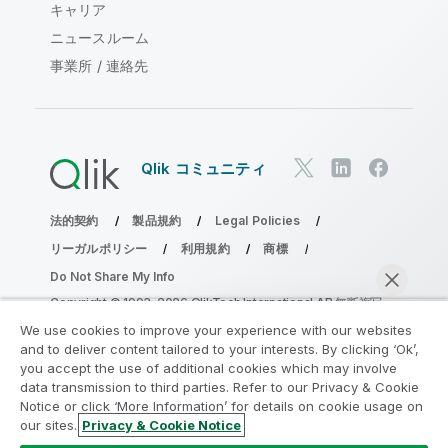
キャリア
ニュースルーム
事業所 / 連絡先
Qlik コミュニティ
法的契約
製品規約
Legal Policies
リーガルポリシー
利用規約
商標
Do Not Share My Info
Copyright © 1993-2026 QlikTech International AB.無断複写・
転載を禁じます。
We use cookies to improve your experience with our websites
and to deliver content tailored to your interests. By clicking ‘Ok’,
you accept the use of additional cookies which may involve
data transmission to third parties. Refer to our Privacy & Cookie
分析の近代化プログラムに参加する
Notice or click ‘More Information’ for details on cookie usage on
our sites.
Privacy & Cookie Notice
分析最新化プログラムにより、重要な QlikView app を危険
今すぐチャット