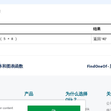
：
结果
( 5 * 8 )
返回
'40'
题
 脚本和图表函数
FindOneO
产品
为什么选择
关
Qlik？
数据集成和质量
视频
公
er content
为什么选择 Qlik
oper
领
Ok