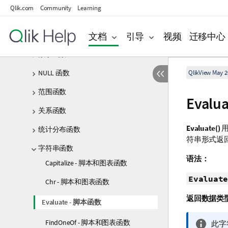
Qlik.com
Community
Learning
逻辑函数
文档
引导
视频
迁移中心
映射函数
数学函数
NULL 函数
QlikView May 2
范围函数
Eval
关系函数
Evaluate()
用
统计分布函数
符串形式返
字符串函数
语法：
Capitalize - 脚本和图表函数
Evaluate
Chr - 脚本和图表函数
返回数据类
Evaluate - 脚本函数
FindOneOf - 脚本和图表函数
信
此字