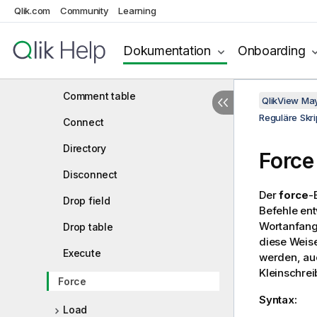
Qlik.com
Community
Learning
AutoNumber
Binary
Dokumentation
Onboarding
Comment field
Comment table
QlikView Ma
Reguläre Skri
Connect
Directory
Force
Disconnect
Der
force
-
Drop field
Befehle en
Wortanfang 
Drop table
diese Weise
Execute
werden, auc
Kleinschrei
Force
Syntax:
Load