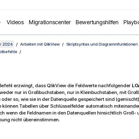
Videos
Migrationscenter
Bewertungshilfen
Playb
y 2024
Arbeiten mit QlikView
Skriptsyntax und Diagrammfunktionen
ptbefehle
Befehl erzwingt, dass
QlikView
die Feldwerte nachfolgender
LO
tweder nur in Großbuchstaben, nur in Kleinbuchstaben, mit Gr
oder so, wie sie in der Datenquelle gespeichert sind (gemischt) 
 können Tabellen über Schlüsselfelder automatisch miteinande
h wenn die Feldnamen in den Datenquellen hinsichtlich Groß- 
bung nicht übereinstimmen.