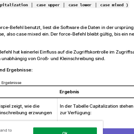
|
|
|
pitalization
case upper
case lower
case mixed )
orce-Befehl benutzt, liest die Software die Daten in der ursprüng
e, also case mixed ein. Der force-Befehl bleibt gültig, bis ein n
Befehl hat keinerlei Einfluss auf die Zugriffskontrolle im Zugriffs
n unabhängig von Groß- und Kleinschreibung sind.
und Ergebnisse:
d Ergebnisse
Ergebnis
spiel zeigt, wie die
In der Tabelle
Capitalization
stehen
inschreibung erzwungen
zur Verfügung:
Ab
italization;
 and to
Cd
Ok