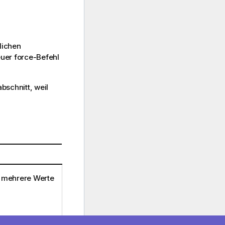
lichen
euer force-Befehl
abschnitt, weil
 mehrere Werte