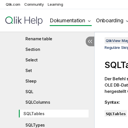
Qlik.com
Community
Learning
Qualify
Rem
Dokumentation
Onboarding
Rename field
Rename table
QlikView Ma
Reguläre Skri
Section
Select
SQLT
Set
Der Befehl
Sleep
OLE DB
-Dat
hergestellt
SQL
Syntax:
SQLColumns
SQLTables
SQLTables
SQLTypes