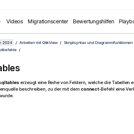
Videos
Migrationscenter
Bewertungshilfen
Playb
y 2024
Arbeiten mit QlikView
Skriptsyntax und Diagrammfunktionen
ptbefehle
ables
sqltables
erzeugt eine Reihe von Feldern, welche die Tabellen 
enquelle beschreiben, zu der mit dem
connect
-Befehl eine Ve
 wurde.