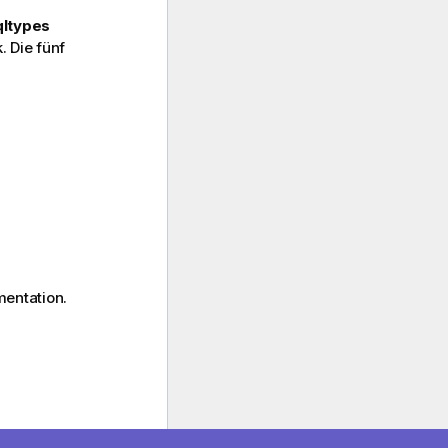
qltypes
 Die fünf
entation.