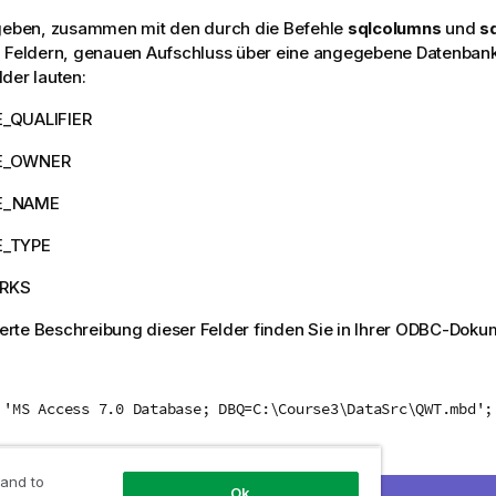
 geben, zusammen mit den durch die Befehle
sqlcolumns
und
s
 Feldern, genauen Aufschluss über eine angegebene Datenbank.
der lauten:
_QUALIFIER
E_OWNER
E_NAME
E_TYPE
RKS
lierte Beschreibung dieser Felder finden Sie in Ihrer
ODBC
-Dokum
 'MS Access 7.0 Database; DBQ=C:\Course3\DataSrc\QWT.mbd';
 and to
Ok