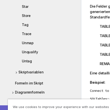
Die Felder
Star
generierten
Store
Standardfel
Tag
TABLE
Trace
TABL
Unmap
TABL
Unqualify
TABL
Untag
REMA
Skriptvariablen
Eine detail
Beispiel:
Formeln im Skript
Connect to
Diagrammformeln
SQLTables;
Operatoren
We use cookies to improve your experience with our websites