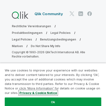
Qlik Community
Rechtliche Vereinbarungen
Produktbedingungen
Legal Policies
Legal Policies
Benutzungsbedingungen
Marken
Do Not Share My Info
Copyright © 1993-2026 QlikTech International AB. Alle
Rechte vorbehalten.
We use cookies to improve your experience with our websites
Nehmen Sie am Analyse-
and to deliver content tailored to your interests. By clicking ‘Ok’,
Modernisierungsprogramm teil
you accept the use of additional cookies which may involve
data transmission to third parties. Refer to our Privacy & Cookie
Notice or click ‘More Information’ for details on cookie usage on
Modernisieren Sie mit dem Analyse-
our sites.
Privacy & Cookie Notice
Modernisierungsprogramm, ohne Ihre wertvollen
QlikView-Apps zu gefährden.
Klicken Sie hier
für weitere
Ok
Informationen oder kontaktieren Sie uns: