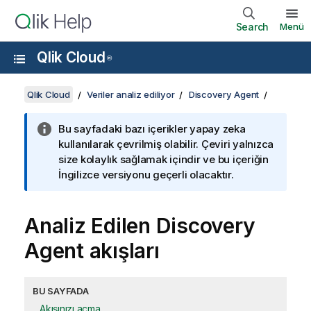
Search
Menü
Qlik Cloud
®
Qlik Cloud
Veriler analiz ediliyor
Discovery Agent
Bu sayfadaki bazı içerikler yapay zeka
kullanılarak çevrilmiş olabilir. Çeviri yalnızca
size kolaylık sağlamak içindir ve bu içeriğin
İngilizce versiyonu geçerli olacaktır.
Analiz Edilen
Discovery
Agent
akışları
BU SAYFADA
Akışınızı açma