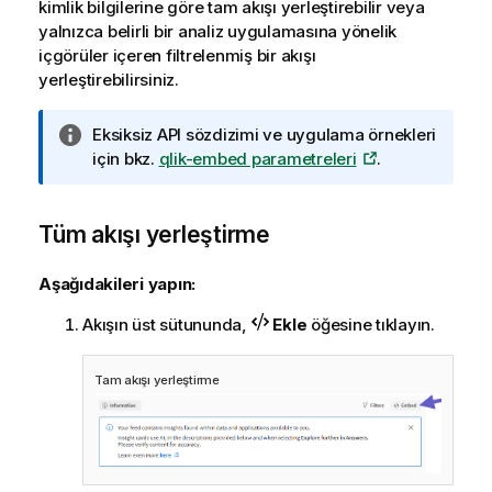
kimlik bilgilerine göre tam akışı yerleştirebilir veya
yalnızca belirli bir analiz uygulamasına yönelik
içgörüler içeren filtrelenmiş bir akışı
yerleştirebilirsiniz.
B
Eksiksiz API sözdizimi ve uygulama örnekleri
i
için bkz.
qlik-embed
parametreleri
.
l
g
Tüm akışı yerleştirme
i
n
o
Aşağıdakileri yapın:
t
Akışın üst sütununda,
Ekle
öğesine tıklayın.
u
Tam akışı yerleştirme