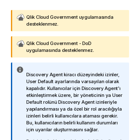
G
Qlik Cloud Government
uygulamasında
o
desteklenmez.
v
n
G
Qlik Cloud Government - DoD
o
o
uygulamasında desteklenmez.
t
v
e
n
-
B
o
n
Discovery Agent
kiracı düzeyindeki izinler,
i
t
o
User Default
ayarlarında varsayılan olarak
l
e
t
kapalıdır. Kullanıcılar için
Discovery Agent
'ı
g
-
-
etkinleştirmek üzere, bir yöneticinin ya
User
i
n
i
Default
rolünü
Discovery Agent
izinleriyle
n
o
n
yapılandırması ya da özel bir rol aracılığıyla
o
t
izinleri belirli kullanıcılara ataması gerekir.
t
-
Bu, kullanıcıların belirli kullanım durumları
u
i
için uyarılar oluşturmasını sağlar.
n