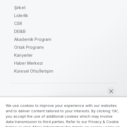
Şirket
Liderlik
CSR
DEI&B
Akademik Program
Ortak Programı
Kariyerler
Haber Merkezi
Küresel Ofis/İletişim
Qlik Topluluğu
We use cookies to improve your experience with our websites
and to deliver content tailored to your interests. By clicking ‘Ok’,
Yasal sözleşmeler
Ürün Koşulları
you accept the use of additional cookies which may involve
data transmission to third parties. Refer to our Privacy & Cookie
Legal Policies
Legal Policies