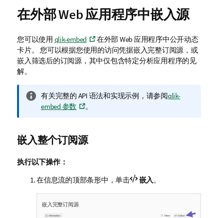
在外部 Web 应用程序中嵌入源
您可以使用
qlik-embed
在外部 Web 应用程序中公开动态
卡片。
您可以根据您使用的访问凭据嵌入完整订阅源，或
嵌入筛选后的订阅源，其中仅包含特定分析应用程序的见
解。
信
有关完整的 API 语法和实现示例，请参阅
qlik-
息
embed
参数
。
注
释
嵌入整个订阅源
执行以下操作：
在信息流的顶部条形中，单击
嵌入
。
嵌入完整订阅源