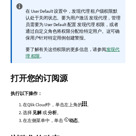
v
t
信
n
e
在
User Default
设置中，
发现代理
租户级权限默
息
o
-
认处于关闭状态。要为用户激活
发现代理
，管理
注
t
n
员需要为
User Default
配置
发现代理
权限，或者
释
e
o
通过自定义角色将权限分配给特定用户。这可确
-
t
保用户针对特定用例创建警报。
n
-
o
i
要了解有关这些权限的更多信息，请参阅
发现代
t
n
理 权限
。
-
i
n
打开您的订阅源
执行以下操作：
在
Qlik Cloud
中，单击左上角的
。
选择
见解
或
分析
。
在左侧菜单中，单击
动态
。