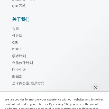
Qlik 区域
关于我们
公司
领导层
CSR
DEI&B
学术计划
合作伙伴计划
职业生涯
编辑部
全球办公室/联系方式
We use cookies to improve your experience with our websites and to deliver
content tailored to your interests. By clicking ‘Ok’, you accept the use of
Qlik 社区
additional cookies which may involve data transmission to third parties.