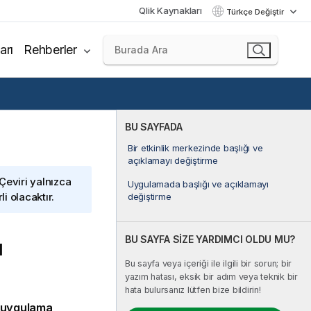
Qlik Kaynakları
Türkçe Değiştir
arı
Rehberler
BU SAYFADA
Bir etkinlik merkezinde başlığı ve
açıklamayı değiştirme
 Çeviri yalnızca
Uygulamada başlığı ve açıklamayı
i olacaktır.
değiştirme
BU SAYFA SİZE YARDIMCI OLDU MU?
ı
Bu sayfa veya içeriği ile ilgili bir sorun; bir
yazım hatası, eksik bir adım veya teknik bir
hata bulursanız lütfen bize bildirin!
uygulama