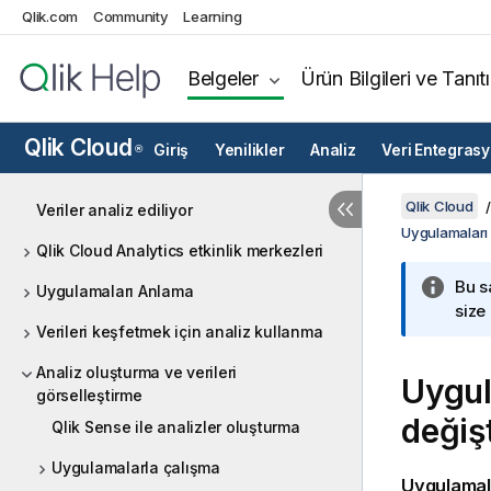
Qlik.com
Community
Learning
Belgeler
Ürün Bilgileri ve Tanıt
Qlik Cloud
Giriş
Yenilikler
Analiz
Veri Entegras
®
Qlik Cloud
Veriler analiz ediliyor
Uygulamaları
Qlik Cloud Analytics etkinlik merkezleri
Bu s
Uygulamaları Anlama
size
Verileri keşfetmek için analiz kullanma
Analiz oluşturma ve verileri
Uygul
görselleştirme
değiş
Qlik Sense ile analizler oluşturma
Uygulamalarla çalışma
Uygulamalar