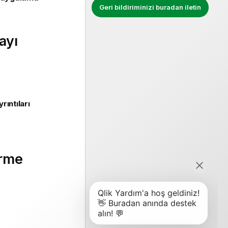
Geri bildiriminizi buradan iletin
ayı
yrıntıları
irme