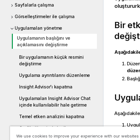
Sayfalarla çalışma
oluştururke
Görselleştirmeler ile çalışma
Bir et
Uygulamaları yönetme
değiş
Uygulamanın başlığını ve
açıklamasını değiştirme
Aşağıdakile
Bir uygulamanın küçük resmini
Düzen
değiştirme
düze
Uygulama ayrıntılarını düzenleme
Başlığ
Insight Advisor'ı kapatma
Uygula
Uygulamaları Insight Advisor Chat
içinde kullanılabilir hale getirme
Aşağıdakile
Temel etken analizini kapatma
Uygul
Grafik düzeyinde kodlamayı açma
>
A
We use cookies to improve your experience with our websites
Uygulamaları taşıma