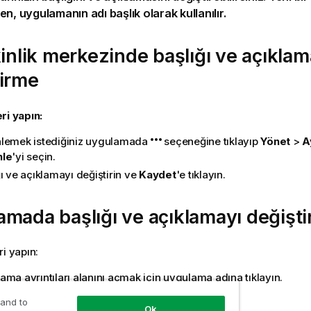
n, uygulamanın adı başlık olarak kullanılır.
kinlik merkezinde başlığı ve açıklam
tirme
ri yapın:
lemek istediğiniz uygulamada
seçeneğine tıklayıp
Yönet
>
A
nle
'yi seçin.
ı ve açıklamayı değiştirin ve
Kaydet
'e tıklayın.
mada başlığı ve açıklamayı değişt
ri yapın:
ama ayrıntıları alanını açmak için uygulama adına tıklayın.
yrıntıları düzenle
'ye tıklayın.
 and to
Ok