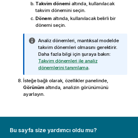
Takvim dönemi
altında, kullanılacak
takvim dönemini seçin.
Dönem
altında, kullanılacak belirli bir
dönemi seçin.
B
Analiz dönemleri, mantıksal modelde
i
takvim dönemleri olmasını gerektirir.
l
Daha fazla bilgi için şuraya bakın:
g
Takvim dönemleri ile analiz
i
dönemlerini tanımlama
.
n
İsteğe bağlı olarak, özellikler panelinde,
o
Görünüm
altında, analizin görünümünü
t
ayarlayın.
u
Bu sayfa size yardımcı oldu mu?