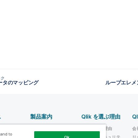
ック
データのマッピング
ループエレメ
ス
製品案内
Qlik を選ぶ理由
Q
データ統合とデータ
ルプ ビデオ
Qlik を選ぶ理由
会
品質
 and to
loper
信頼性とセキュリテ
リ
Ok