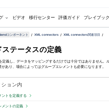
グ
ビデオ
移行センター
評価ガイド
プレイブッ
lendコンポーネント
XML connectors
XML connectors関連項目
ドステータスの定義
ーを定義し、データをマッピングするだけでは十分ではありません。
要があり、場合によってはグループエレメントも必要になります。
クション内
メントを定義する
レメントの定義