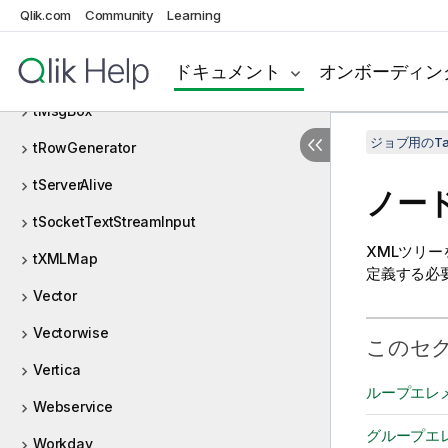
Qlik.com
Community
Learning
tMap
ドキュメント
オンボーディン
tMemorizeRows
tMsgBox
ジョブ用のTa
tRowGenerator
tServerAlive
ノー
tSocketTextStreamInput
XMLツリ
tXMLMap
定義する必
Vector
Vectorwise
このセ
Vertica
ループエレ
Webservice
グループエ
Workday