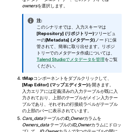
owners
を選択します。
情
注:
報
このシナリオでは、入力スキーマは
メ
[Repository] (リポジトリー)
ツリービュ
モ
ーの
[Metadata] (メタデータ)
ノードに保
管されて、簡単に取り出せます。リポジ
トリーでのメタデータ作成については、
Talend Studioでメタデータを管理
をご覧
ください。
tMap
コンポーネントをダブルクリックして、
[Map Editor] (マップエディター)
を開きます。
入力エリアには定義済みの入力テーブルが既に入
力されており、上部のテーブルがメイン入力テー
ブルであり、それぞれの行接続ラベルがテーブル
の上部のバーに表示されています。
Cars_data
テーブルの
ID_Owner
カラムを
Owners_data
テーブルの
ID_Owner
カラムにドロッ
プして、
ID_Owner
カラムで2つのテーブルの間に