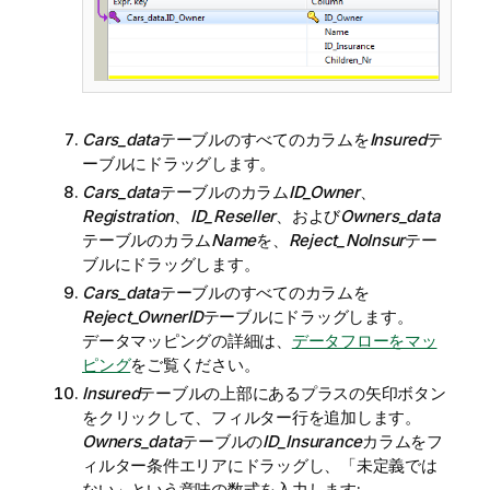
Cars_data
テーブルのすべてのカラムを
Insured
テ
ーブルにドラッグします。
Cars_data
テーブルのカラム
ID_Owner
、
Registration
、
ID_Reseller
、および
Owners_data
テーブルのカラム
Name
を、
Reject_NoInsur
テー
ブルにドラッグします。
Cars_data
テーブルのすべてのカラムを
Reject_OwnerID
テーブルにドラッグします。
データマッピングの詳細は、
データフローをマッ
ピング
をご覧ください。
Insured
テーブルの上部にあるプラスの矢印ボタン
をクリックして、フィルター行を追加します。
Owners_data
テーブルの
ID_Insurance
カラムをフ
ィルター条件エリアにドラッグし、「未定義では
ない」という意味の数式を入力します: