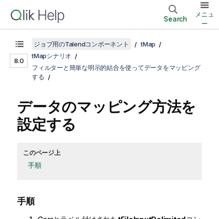
メニュ
Search
ー
ジョブ用のTalendコンポーネント
tMap
tMapシナリオ
8.0
フィルターと簡単な明示的結合を使ってデータをマッピング
する
データのマッピング方法を
設定する
このページ上
手順
手順