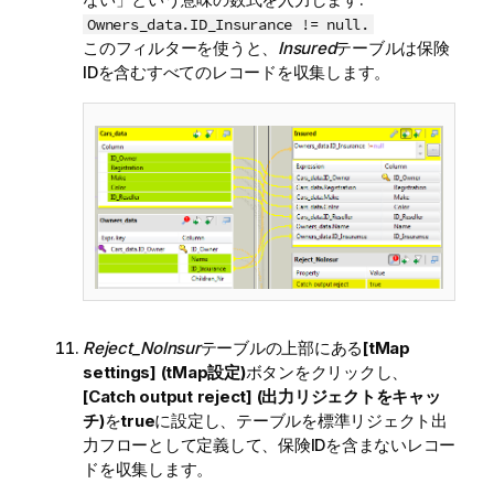
Owners_data.ID_Insurance != null.
このフィルターを使うと、
Insured
テーブルは保険
IDを含むすべてのレコードを収集します。
Reject_NoInsur
テーブルの上部にある
[tMap
settings] (tMap設定)
ボタンをクリックし、
[Catch output reject] (出力リジェクトをキャッ
チ)
を
true
に設定し、テーブルを標準リジェクト出
力フローとして定義して、保険IDを含まないレコー
ドを収集します。