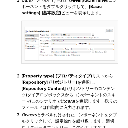
Cars
とラベル付けされた
tFileInputDelimited
コン
ポーネントをダブルクリックして、
[Basic
settings] (基本設定)
ビューを表示します。
[Property type] (プロパティタイプ)
リストから
[Repository] (リポジトリー)
を選択し、
[Repository Content]
(リポジトリーのコンテン
ツ)ダイアログボックスからコンポーネントのスキ
ーマ(このシナリオでは
cars
)を選択します。残りの
フィールドは自動的に入力されます。
Owners
とラベル付けされたコンポーネントをダブ
ルクリックして、設定操作を繰り返します。適切
なメタデータエントリー、このシナリオでは