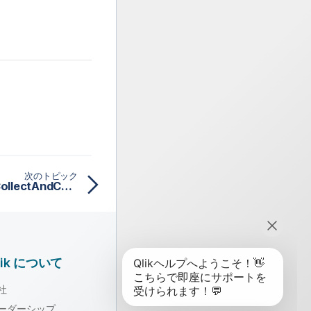
次のトピック
Apache Spark BatchのtCollectAndCheckプロパティ
lik について
社
ーダーシップ