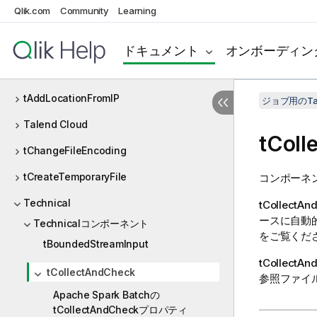
Qlik.com
Community
Learning
System
Tableau
ドキュメント
オンボーディン
Tachyon
tAddLocationFromIP
ジョブ用のTa
Talend Cloud
tColl
tChangeFileEncoding
tCreateTemporaryFile
コンポーネ
Technical
tCollectAn
ースに自動
Technicalコンポーネント
をご覧くだ
tBoundedStreamInput
tCollectAn
tCollectAndCheck
参照ファイ
Apache Spark Batchの
tCollectAndCheckプロパティ