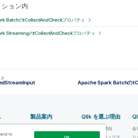
クション内
ark BatchのtCollectAndCheckプロパティ
ark StreamingのtCollectAndCheckプロパティ
ック
edStreamInput
ス
製品案内
Qlik を選ぶ理由
Q
データ統合とデータ
ルプ ビデオ
Qlik を選ぶ理由
会
品質
 and to
loper
信頼性とセキュリテ
リ
Ok