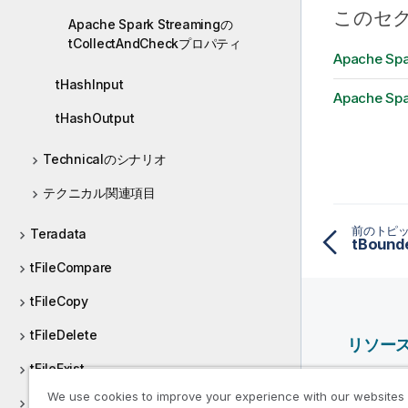
このセ
Apache Spark Streamingの
tCollectAndCheckプロパティ
Apache Sp
tHashInput
Apache Sp
tHashOutput
Technicalのシナリオ
テクニカル関連項目
前のトピ
Teradata
tBound
tFileCompare
tFileCopy
tFileDelete
リソー
tFileExist
Qlik ヘ
We use cookies to improve your experience with our websites
tFileList
Qlik Deve