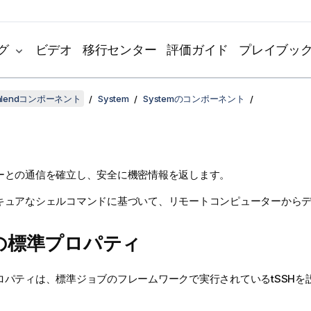
グ
ビデオ
移行センター
評価ガイド
プレイブッ
lendコンポーネント
System
Systemのコンポーネント
ーとの通信を確立し、安全に機密情報を返します。
キュアなシェルコマンドに基づいて、リモートコンピューターから
Hの標準プロパティ
ロパティは、
標準
ジョブのフレームワークで実行されている
tSSH
を