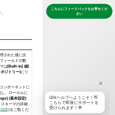
こちらにフィードバックをお寄せくだ
す。
さい
理された後に次
フィールドの数
マは
[Built-in] (組
 (リポジトリー)
にリ
のコンポーネントに
成し、ローカルに
tings] (基本設定)
トスキーマの詳細
基本設定)
をご覧くだ