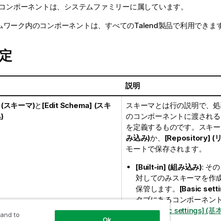
コンポーネントは、
システム
ファミリーに属しています。
ムワーク内のコンポーネントは、すべての
Talend
製品で利用できま
定
ィ
説明
] (スキーマ)
と
[Edit Schema] (スキ
スキーマとは行の説明で、処
)
のコンポーネントに渡される
を定義するものです。スキー
み込み)
か、
[Repository]
モートで保存されます。
[Built-in] (組み込み)
: そ
対してのみスキーマを作
保管します。
[Basic set
タブにあるコンポーネン
は、
[Basic settings] (
 and to
Ok