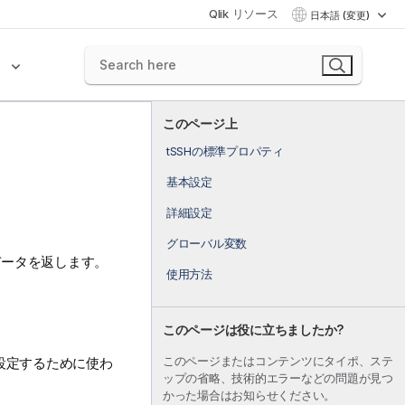
Qlik リソース
日本語 (変更)
ク
このページ上
tSSHの標準プロパティ
基本設定
詳細設定
グローバル変数
データを返します。
使用方法
このページは役に立ちましたか?
設定するために使わ
このページまたはコンテンツにタイポ、ステ
ップの省略、技術的エラーなどの問題が見つ
かった場合はお知らせください。