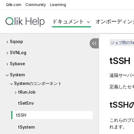
Qlik.com
Community
Learning
Splunk
SQLite
ドキュメント
オンボーディン
SQLTemplate
Sqoop
ジョブ用のTa
SVNLog
tSSH
Sybase
System
遠隔サーバ
Systemのコンポーネント
定義したセ
tRunJob
tSS
tSetEnv
tSSH
これらのプ
れます。
tSystem