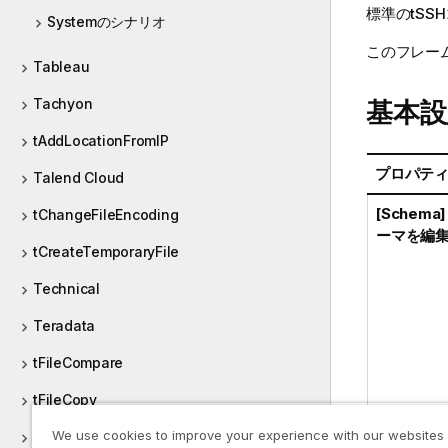
標準
の
tSSH
Systemのシナリオ
このフレー
Tableau
Tachyon
基本設
tAddLocationFromIP
プロパテ
Talend Cloud
[Schema
tChangeFileEncoding
ーマを編集
tCreateTemporaryFile
Technical
Teradata
tFileCompare
tFileCopy
We use cookies to improve your experience with our websites
tFileDelete