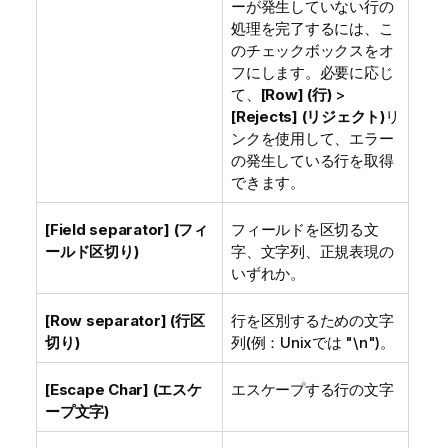
ーが発生していない行の
処理を完了するには、こ
のチェックボックスをオ
フにします。必要に応じ
て、
[Row] (行)
>
[Rejects] (リジェクト)
リ
ンクを使用して、エラー
の発生している行を取得
できます。
[Field separator] (フィ
フィールドを区切る文
ールド区切り)
字、文字列、正規表現の
いずれか。
[Row separator] (行区
行を区別するための文字
切り)
列(例：Unixでは "\n")。
[Escape Char] (エスケ
エスケープする行の文字
ープ文字)