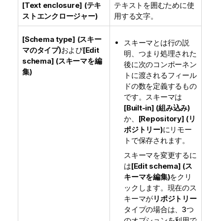
[Text enclosure] (テキ
テキストを囲むために使
ストエンクロージ​ャー)
用する文字。
[Schema type] (スキー
スキーマとは行の説
マのタイプ)
および
[Edit
明、つまり処理された
schema] (スキーマを編
後に次のコンポーネン
集)
トに渡されるフィール
ドの数を定義するもの
です。スキーマは
[Built-in] (組み込み)
か、
[Repository] (リ
ポジトリー)
にリモー
トで保存されます。
スキーマを変更するに
は
[Edit schema] (ス
キーマを編集)
をクリ
ックします。現在のス
キーマが
リポジトリー
タイプの場合は、3つ
のオプションを利用で