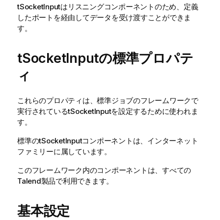
tSocketInput
はリスニングコンポーネントのため、定義
したポートを経由してデータを受け渡すことができま
す。
tSocketInputの標準プロパテ
ィ
これらのプロパティは、
標準
ジョブのフレームワークで
実行されている
tSocketInput
を設定するために使われま
す。
標準
の
tSocketInput
コンポーネントは、
インターネット
ファミリーに属しています。
このフレームワーク内のコンポーネントは、すべての
Talend
製品で利用できます。
基本設定