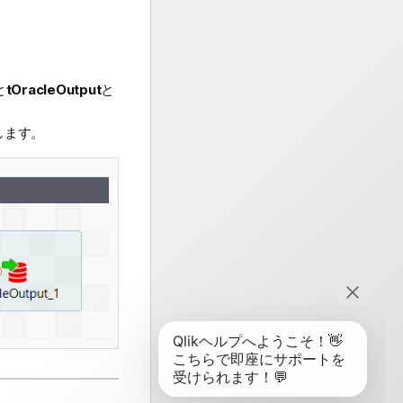
と
tOracleOutput
と
します。