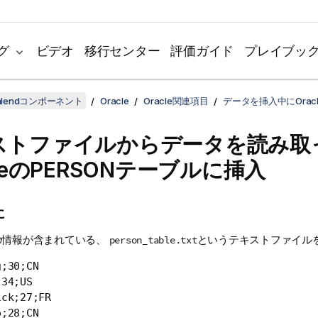
グ
ビデオ
移行センター
評価ガイド
プレイブッ
lendコンポーネント
Oracle
Oracle関連項目
データを挿入中にOrac
ストファイルからデータを読み取
cleのPERSONテーブルに挿入
に
の情報が含まれている、
というテキストファイル
person_table.txt
;30;CN

34;US

ck;27;FR

o;28;CN