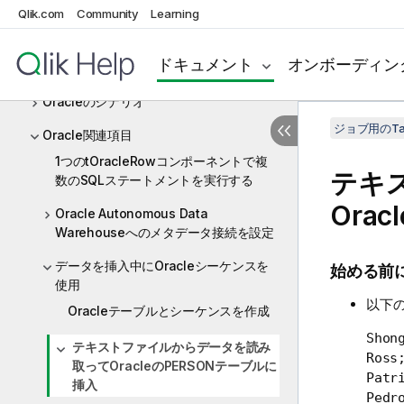
OpenAI
Qlik.com
Community
Learning
Oracle
ドキュメント
オンボーディン
Oracleコンポーネント
Oracleのシナリオ
ジョブ用のTa
Oracle関連項目
1つのtOracleRowコンポーネントで複
テキ
数のSQLステートメントを実行する
Ora
Oracle Autonomous Data
Warehouseへのメタデータ接続を設定
データを挿入中にOracleシーケンスを
始める前
使用
以下
Oracleテーブルとシーケンスを作成
Shong
テキストファイルからデータを読み
Ross;
取ってOracleのPERSONテーブルに
Patri
挿入
Pedr