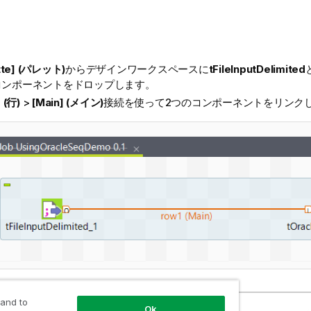
ette] (パレット)
からデザインワークスペースに
tFileInputDelimited
コンポーネントをドロップします。
 (行)
>
[Main] (メイン)
接続を使って2つのコンポーネントをリンク
 and to
Ok