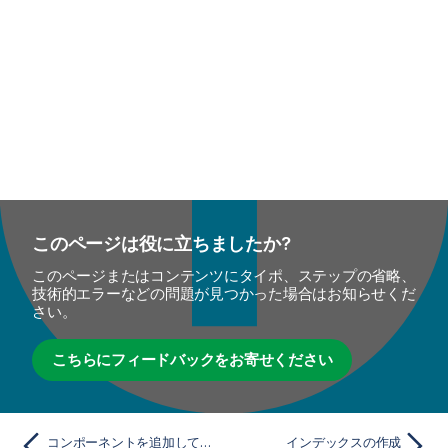
i
t
y
-
n
o
t
e
このページは役に立ちましたか?
このページまたはコンテンツにタイポ、ステップの省略、
技術的エラーなどの問題が見つかった場合はお知らせくだ
さい。
こちらにフィードバックをお寄せください
コンポーネントを追加してリンク
インデックスの作成