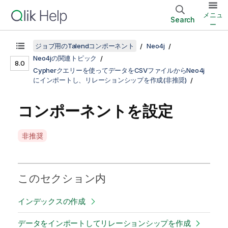
メニュ
Search
ー
ジョブ用のTalendコンポーネント
Neo4j
Neo4jの関連トピック
8.0
Cypherクエリーを使ってデータをCSVファイルからNeo4j
にインポートし、リレーションシップを作成(非推奨)
コンポーネントを設定
A
非推奨
v
a
i
このセクション内
l
a
インデックスの作成
b
i
データをインポートしてリレーションシップを作成
l