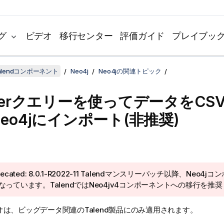
グ
ビデオ
移行センター
評価ガイド
プレイブッ
lendコンポーネント
Neo4j
Neo4jの関連トピック
herクエリーを使ってデータをCS
eo4jにインポート(非推奨)
ecated:
8.0.1-R2022-11
Talend
マンスリーパッチ以降、Neo4jコ
なっています。
Talend
ではNeo4jv4コンポーネントへの移行を推
オは、ビッグデータ関連の
Talend
製品にのみ適用されます。