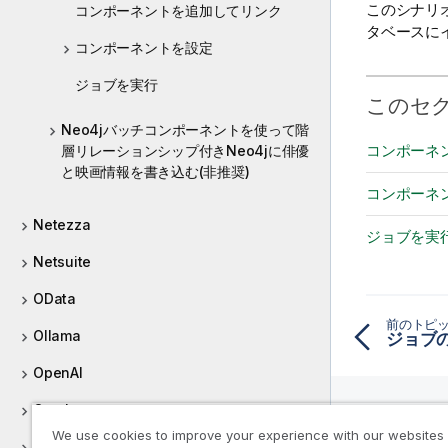
このシナリオ
コンポーネントを追加してリンク
l
タベースに
i
コンポーネントを設定
t
y
ジョブを実行
このセ
-
n
Neo4jバッチコンポーネントを使って階
o
コンポーネ
層リレーションシップ付きNeo4jに俳優
t
と映画情報を書き込む(非推奨)
e
コンポーネ
Netezza
ジョブを実
Netsuite
OData
前のトピ
Ollama
ジョブ
OpenAI
Oracle
We use cookies to improve your experience with our websites
ORC