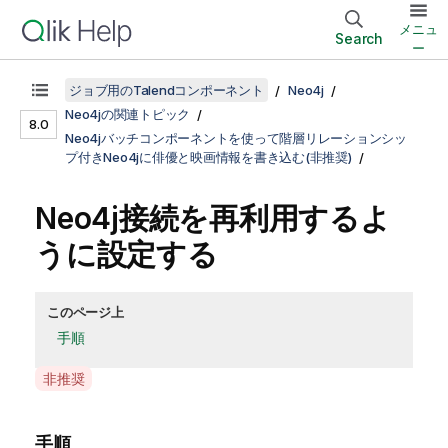
メニュ
Search
ー
ジョブ用のTalendコンポーネント
Neo4j
Neo4jの関連トピック
8.0
Neo4jバッチコンポーネントを使って階層リレーションシッ
プ付きNeo4jに俳優と映画情報を書き込む(非推奨)
Neo4j接続を再利用するよ
うに設定する
このページ上
手順
A
非推奨
v
a
手順
i