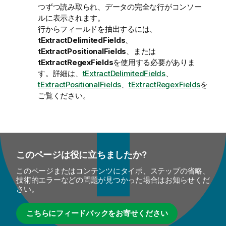
つずつ読み取られ、データの完全な行がコンソー
ルに表示されます。
行からフィールドを抽出するには、
tExtractDelimitedFields
、
tExtractPositionalFields
、または
tExtractRegexFields
を使用する必要がありま
す。詳細は、
tExtractDelimitedFields
、
tExtractPositionalFields
、
tExtractRegexFields
を
ご覧ください。
このページは役に立ちましたか?
このページまたはコンテンツにタイポ、ステップの省略、
技術的エラーなどの問題が見つかった場合はお知らせくだ
さい。
こちらにフィードバックをお寄せください