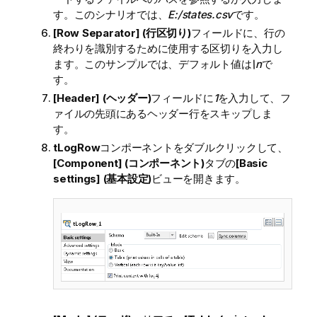
す。このシナリオでは、
E:/states.csv
です。
[Row Separator] (行区切り)
フィールドに、行の
終わりを識別するために使用する区切りを入力し
ます。このサンプルでは、デフォルト値は
\n
で
す。
[Header] (ヘッダー)
フィールドに
1
を入力して、フ
ァイルの先頭にあるヘッダー行をスキップしま
す。
tLogRow
コンポーネントをダブルクリックして、
[Component] (コンポーネント)
タブの
[Basic
settings] (基本設定)
ビューを開きます。