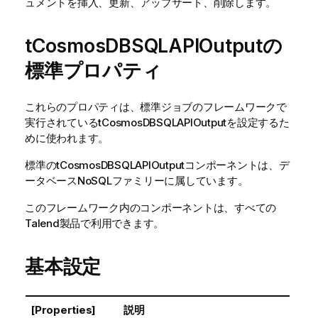
ュメントを挿入、更新、アップサート、削除します。
tCosmosDBSQLAPIOutputの
標準プロパティ
これらのプロパティは、
標準
ジョブのフレームワークで
実行されている
tCosmosDBSQLAPIOutput
を設定するた
めに使われます。
標準
の
tCosmosDBSQLAPIOutput
コンポーネントは、
デ
ータベースNoSQL
ファミリーに属しています。
このフレームワーク内のコンポーネントは、すべての
Talend
製品で利用できます。
基本設定
[Properties]
説明