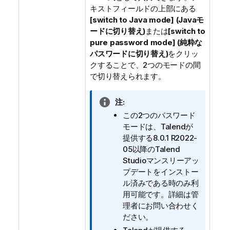
キストフィールドの上部にある
[switch to Java mode] (Javaモ
ードに切り替え)
または
[switch to
pure password mode] (純粋な
パスワードに切り替え)
をクリッ
クすることで、2つのモードの間
で切り替えられます。
情
注:
報
この2つのパスワード
メ
モードは、
Talend
が
モ
提供する8.0.1 R2022-
05以降の
Talend
Studio
マンスリーアッ
プデートをインストー
ル済みである時のみ利
用可能です。詳細は管
理者にお問い合わせく
ださい。