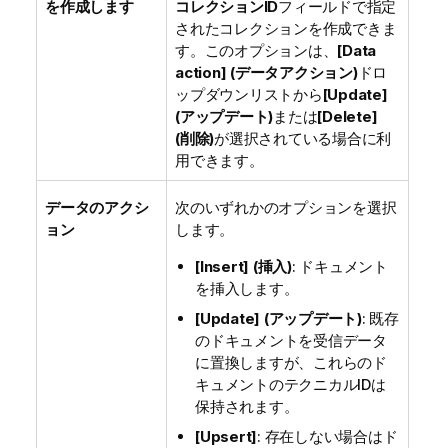
を作成します
コレクションID
フィールドで指定
されたコレクションを作成できま
す。このオプションは、
[Data
action] (データアクション)
ドロ
ップダウンリストから
[Update]
(アップデート)
または
[Delete]
(削除)
が選択されている場合に利
用できます。
データのアクシ
次のいずれかのオプションを選択
ョン
します。
[Insert] (挿入)
: ドキュメント
を挿入します。
[Update] (アップデート)
: 既存
のドキュメントを受信データ
に置換しますが、これらのド
キュメントのテクニカルIDは
保持されます。
[Upsert]
: 存在しない場合はド