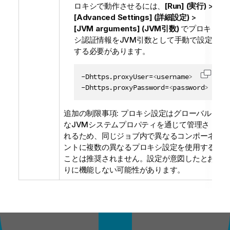
ロキシで動作させるには、
[Run] (実行)
>
[Advanced Settings] (詳細設定)
>
[JVM arguments] (JVM引数)
でプロキ
シ認証情報をJVM引数として手動で設定
する必要があります。
-Dhttps.proxyUser=
<
username
>
コード
-Dhttps.proxyPassword=
<
password
>
追加の制限事項: プロキシ設定はグローバル
なJVMシステムプロパティを通じて管理さ
れるため、同じジョブ内で異なるコンポーネ
ントに複数の異なるプロキシ設定を使用する
ことは推奨されません。設定が意図したとお
りに機能しない可能性があります。