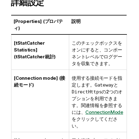
詳細設定
-
n
o
[Properties] (プロパテ
説明
t
ィ)
e
[tStatCatcher
このチェックボックスを
Statistics]
オンにすると、コンポー
(tStatCatcher統計)
ネントレベルでログデー
タを収集できます。
[Connection mode] (接
使用する接続モードを指
続モード)
定します。
と
Gateway
の2つのオ
DirectHttps
プションを利用できま
す。関連情報を参照する
には、
ConnectionMode
をクリックしてくださ
い。