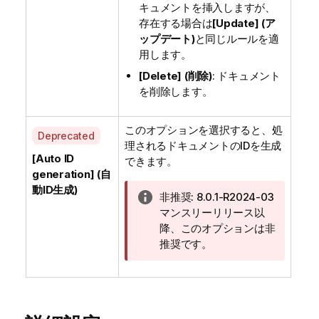
キュメントを挿入しますが、
存在する場合は
[Update] (ア
ップデート)
と同じルールを適
用します。
[Delete] (削除)
: ドキュメント
を削除します。
このオプションを選択すると、処
A
Deprecated
理されるドキュメントのIDを生成
v
[Auto ID
できます。
a
generation] (自
i
動ID生成)
情
非推奨:
8.0.1-R2024-03
l
報
マンスリーリリース以
a
メ
降、このオプションは非
b
モ
推奨です。
i
l
i
t
y