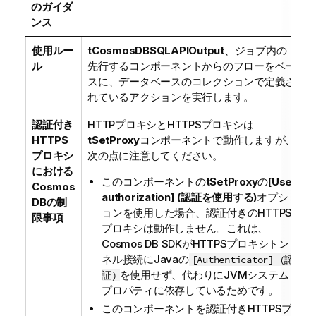
のガイダ
ンス
使用ルー
tCosmosDBSQLAPIOutput
、ジョブ内の
ル
先行するコンポーネントからのフローをベー
スに、データベースのコレクションで定義さ
れているアクションを実行します。
認証付き
HTTPプロキシとHTTPSプロキシは
HTTPS
tSetProxy
コンポーネントで動作しますが、
プロキシ
次の点に注意してください。
における
このコンポーネントの
tSetProxy
の
[Use
Cosmos
authorization] (認証を使用する)
オプシ
DBの制
ョンを使用した場合、認証付きのHTTPS
限事項
プロキシは動作しません。これは、
Cosmos DB SDKがHTTPSプロキシトン
ネル接続にJavaの
[Authenticator] (認
を使用せず、代わりにJVMシステム
証)
プロパティに依存しているためです。
このコンポーネントを認証付きHTTPSプ