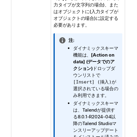
力タイプが
文字列
の場合)、また
は
に(入力タイプが
オブジェクト
オブジェクト
の場合)に設定する
必要があります。
情
注:
報
ダイナミックスキーマ
メ
機能は、
[Action on
モ
data] (データでのア
クション)
ドロップダ
ウンリストで
が
[Insert] (挿入)
選択されている場合の
み利用できます。
ダイナミックスキーマ
は、
Talend
が提供す
る8.0.1-R2024-04以
降の
Talend Studio
マ
ンスリーアップデート
をインストール済みで