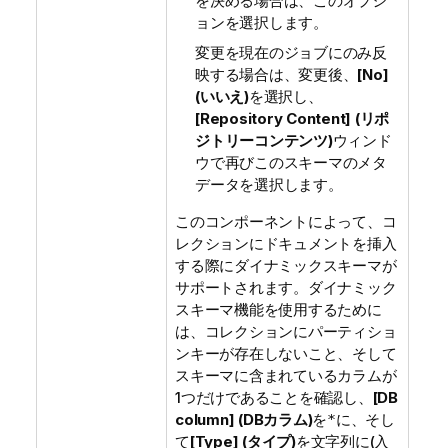
を決める場合は、このオプシ
ョンを選択します。
変更を現在のジョブにのみ反
映する場合は、変更後、
[No]
(いいえ)
を選択し、
[Repository Content] (リポ
ジトリーコンテンツ)
ウィンド
ウで再びこのスキーマのメタ
データを選択します。
このコンポーネントによって、コ
レクションにドキュメントを挿入
する際にダイナミックスキーマが
サポートされます。ダイナミック
スキーマ機能を使用するために
は、コレクションにパーティショ
ンキーが存在しないこと、そして
スキーマに含まれているカラムが
1つだけであることを確認し、
[DB
column] (DBカラム)
を
に、そし
*
て
[Type] (タイプ)
を
に(入
文字列