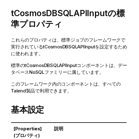
tCosmosDBSQLAPIInputの標
準プロパティ
これらのプロパティは、
標準
ジョブのフレームワークで
実行されている
tCosmosDBSQLAPIInput
を設定するため
に使われます。
標準
の
tCosmosDBSQLAPIInput
コンポーネントは、
デー
タベースNoSQL
ファミリーに属しています。
このフレームワーク内のコンポーネントは、すべての
Talend
製品で利用できます。
基本設定
[Properties]
説明
(プロパティ)