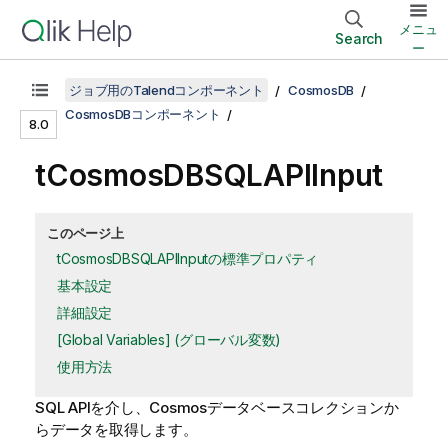
メニュ
Search
ー
ジョブ用のTalendコンポーネント
CosmosDB
CosmosDBコンポーネント
8.0
tCosmosDBSQLAPIInput
このページ上
tCosmosDBSQLAPIInputの標準プロパティ
基本設定
詳細設定
[Global Variables] (グローバル変数)
使用方法
SQL APIを介し、Cosmosデータベースコレクションか
らデータを取得します。