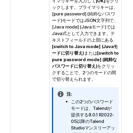
イマリキーを入力して
[OK]
をクリ
ックします。プライマリキーは、
[pure password] (純粋なパスワ
ード)
モードではJSON文字列で、
[Java mode] (Javaモード)
では
Java式として入力できます。テ
キストフィールドの上部にある
[switch to Java mode] (Javaモ
ードに切り替え)
または
[switch to
pure password mode] (純粋な
パスワードに切り替え)
をクリッ
クすることで、2つのモードの間
で切り替えられます。
情
注:
報
この2つのパスワード
メ
モードは、
Talend
が
モ
提供する8.0.1 R2022-
05以降の
Talend
Studio
マンスリーアッ