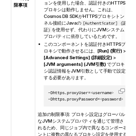
ョンを使用した場合、認証付きのHTTPS
限事項
プロキシは動作しません。これは、
Cosmos DB SDKがHTTPSプロキシトン
ネル接続にJavaの
[Authenticator] (認
を使用せず、代わりにJVMシステム
証)
プロパティに依存しているためです。
このコンポーネントを認証付きHTTPSプ
ロキシで動作させるには、
[Run] (実行)
>
[Advanced Settings] (詳細設定)
>
[JVM arguments] (JVM引数)
でプロキ
シ認証情報をJVM引数として手動で設定
する必要があります。
-Dhttps.proxyUser=
<
username
>
コード
-Dhttps.proxyPassword=
<
password
>
追加の制限事項: プロキシ設定はグローバル
なJVMシステムプロパティを通じて管理さ
れるため、同じジョブ内で異なるコンポーネ
ントに複数の異なるプロキシ設定を使用する