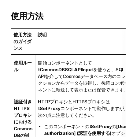
使用方法
使用方法
説明
のガイダ
ンス
使用ルー
開始コンポーネントとして
ル
tCosmosDBSQLAPIInput
を使うと、SQL
APIを介してCosmosデータベース内のコレ
クションからデータを取得し、後続コンポー
ネントに転送して表示または保管できます。
認証付き
HTTPプロキシとHTTPSプロキシは
HTTPS
tSetProxy
コンポーネントで動作しますが、
プロキシ
次の点に注意してください。
における
このコンポーネントの
tSetProxy
の
[Use
Cosmos
authorization] (認証を使用する)
オプシ
DBの制