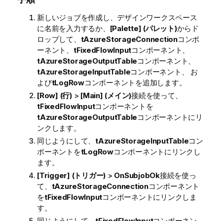
新しいジョブを作成し、デザインワークスペース
に名前を入力するか、
[Palette] (パレット)
からド
ロップして、
tAzureStorageConnection
コンポ
ーネント、
tFixedFlowInput
コンポーネント、
tAzureStorageOutputTable
コンポーネント、
tAzureStorageInputTable
コンポーネント、 お
よび
tLogRow
コンポーネントを追加します。
[Row] (行)
>
[Main] (メイン)
接続を使って、
tFixedFlowInput
コンポーネントを
tAzureStorageOutputTable
コンポーネントにリ
ンクします。
同じようにして、
tAzureStorageInputTable
コン
ポーネントを
tLogRow
コンポーネントにリンクし
ます。
[Trigger] (トリガー)
>
OnSubjobOk
接続を使っ
て、
tAzureStorageConnection
コンポーネント
を
tFixedFlowInput
コンポーネントにリンクしま
す。
同じようにして、
tFixedFlowInput
コンポーネン