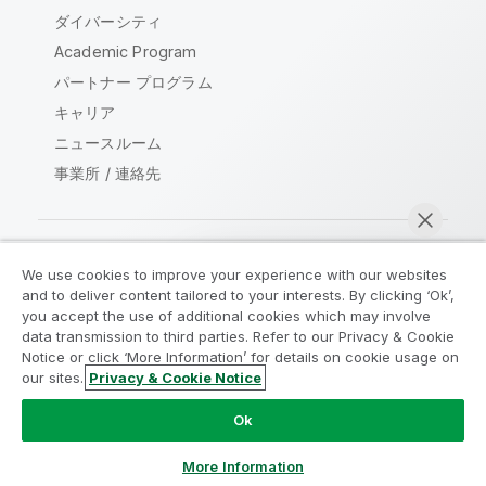
ダイバーシティ
Academic Program
パートナー プログラム
キャリア
ニュースルーム
事業所 / 連絡先
We use cookies to improve your experience with our websites
Qlik コミュニティ
and to deliver content tailored to your interests. By clicking ‘Ok’,
you accept the use of additional cookies which may involve
data transmission to third parties. Refer to our Privacy & Cookie
法的契約
製品規約
Legal Policies
Notice or click ‘More Information’ for details on cookie usage on
リーガルポリシー
利用規約
商標
our sites.
Privacy & Cookie Notice
今すぐチャット
Do Not Share My Info
Ok
Copyright © 1993-2026 QlikTech International AB.無断複写・
転載を禁じます。
More Information