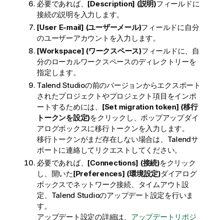
必要であれば、
[Description] (説明)
フィールドに
接続の説明を入力します。
[User E-mail] (ユーザーメール)
フィールドに自分
のユーザーアカウントを入力します。
[Workspace] (ワークスペース)
フィールドに、自
分のローカルワークスペースのディレクトリーを
指定します。
Talend Studio
の前のバージョンからエクスポート
されたプロジェクトやプロジェクト項目をインポ
ートするためには、
[Set migration token] (移行
トークンを設定)
をクリックし、ポップアップダイ
アログボックスに移行トークンを入力します。
移行トークンがまだ存在しない場合は、
Talend
サ
ポートに連絡してリクエストしてください。
必要であれば、
[Connections] (接続)
をクリック
し、開いた
[Preferences] (環境設定)
ダイアログ
ボックスでネットワーク接続、タイムアウト設
定、
Talend Studio
のアップデート設定を行いま
す。
アップデート設定の詳細は、
アップデートリポジ