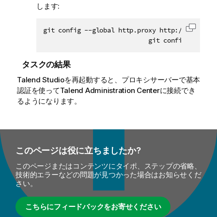
します:
git config --global http.proxy http://
<
git_use
コード
                            git config --globa
タスクの結果
Talend Studio
を再起動すると、プロキシサーバーで基本
認証を使って
Talend Administration Center
に接続でき
るようになります。
このページは役に立ちましたか?
このページまたはコンテンツにタイポ、ステップの省略、
技術的エラーなどの問題が見つかった場合はお知らせくだ
さい。
こちらにフィードバックをお寄せください