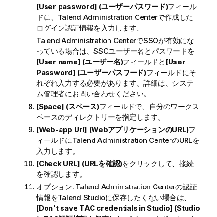
[User password] (ユーザーパスワード)
フィール
ドに、
Talend Administration Center
で作成した
ログイン認証情報を入力します。
Talend Administration Center
でSSOが有効にな
っている場合は、SSOユーザー名とパスワードを
[User name] (ユーザー名)
フィールドと
[User
Password] (ユーザーパスワード)
フィールドにそ
れぞれ入力する必要があります。詳細は、システ
ム管理者にお問い合わせください。
[Space] (スペース)
フィールドで、自分のワークス
ペースのディレクトリーを指定します。
[Web-app Url] (WebアプリケーションのURL)
フ
ィールドに
Talend Administration Center
のURLを
入力します。
[Check URL] (URLを確認)
をクリックして、接続
を確認します。
オプション:
Talend Administration Center
の認証
情報を
Talend Studio
に保存したくない場合は、
[Don't save TAC credentials in Studio] (Studio