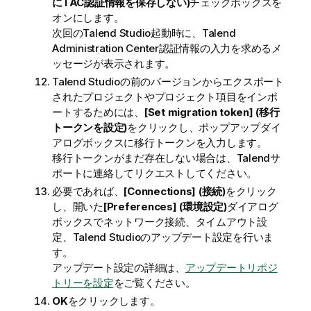
にTAC認証情報を保存しない)
チェックボックスを
オンにします。
次回の
Talend Studio
起動時に、
Talend
Administration Center
認証情報の入力を求めるメ
ッセージが表示されます。
Talend Studio
の前のバージョンからエクスポート
されたプロジェクトやプロジェクト項目をインポ
ートするためには、
[Set migration token] (移行
トークンを設定)
をクリックし、ポップアップダイ
アログボックスに移行トークンを入力します。
移行トークンがまだ存在しない場合は、
Talend
サ
ポートに連絡してリクエストしてください。
必要であれば、
[Connections] (接続)
をクリック
し、開いた
[Preferences] (環境設定)
ダイアログ
ボックスでネットワーク接続、タイムアウト設
定、
Talend Studio
のアップデート設定を行いま
す。
アップデート設定の詳細は、
アップデートリポジ
トリーを設定
をご覧ください。
OK
をクリックします。