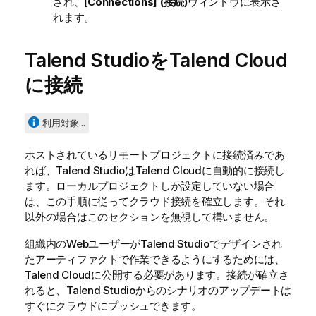
され、
[Connections] (接続)
ウィンドウに表示さ
れます。
Talend Studio
を
Talend Cloud
に接続
利用対象...
ホストされているリモートプロジェクトに接続済みであ
れば、
Talend Studio
は
Talend Cloud
に自動的に接続し
ます。ローカルプロジェクトしか設定していない場合
は、この手順に従ってクラウド接続を確立します。それ
以外の場合はこのセクションを無視して構いません。
組織内のWebユーザーが
Talend Studio
でデザインされ
たアーティファクトで作業できるようにするためには、
Talend Cloud
に公開する必要があります。接続が確立さ
れると、
Talend Studio
からのシナリオのアップデートは
すぐにクラウドにプッシュできます。