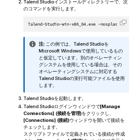
Talend Studio
インストールディレクトリーで、次
のコマンドを実行します。
Talend-Studio-win-x86_64.exe -nosplash -applic
コード
情
注:
この例では、
Talend Studio
を
報
Microsoft Windowsで使用しているもの
メ
と仮定しています。別のオペレーティン
モ
グシステムを使用している場合は、その
オペレーティングシステムに対応する
Talend Studio
の実行可能ファイルを使用
します。
Talend Studio
を起動します。
Talend Studio
ログインウィンドウで
[Manage
Connections] (接続を管理)
をクリックし、
[Connections] (接続)
ウィンドウを開いて接続を
チェックします。
スクリプトファイルで定義されている接続が作成