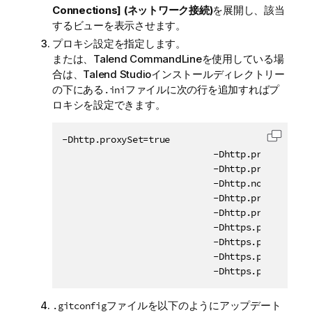
Connections] (ネットワーク接続)
を展開し、該当
するビューを表示させます。
プロキシ設定を指定します。
または、
Talend CommandLine
を使用している場
合は、
Talend Studio
インストールディレクトリー
の下にある
ファイルに次の行を追加すればプ
.ini
ロキシを設定できます。
-Dhttp.proxySet=true

コード
                            -Dhttp.proxyHost=
<
                            -Dhttp.proxyPort=
<
                            -Dhttp.nonProxyHost
                            -Dhttp.proxyUser=
<
                            -Dhttp.proxyPasswo
                            -Dhttps.proxyHost=
                            -Dhttps.proxyPort=
                            -Dhttps.proxyUser=
                            -Dhttps.proxyPassw
ファイルを以下のようにアップデート
.gitconfig