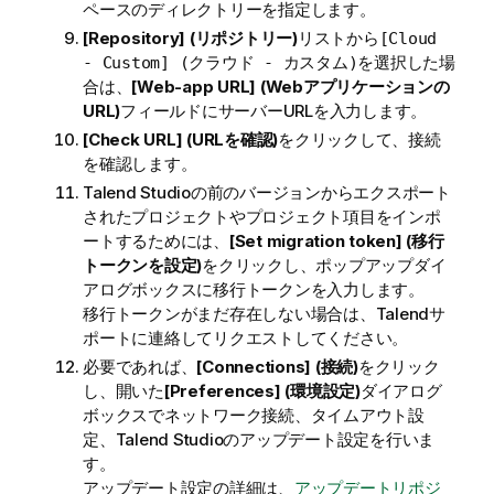
ペースのディレクトリーを指定します。
[Repository] (リポジトリー)
リストから
[Cloud
を選択した場
- Custom] (クラウド - カスタム)
合は、
[Web-app URL] (Webアプリケーションの
URL)
フィールドにサーバーURLを入力します。
[Check URL] (URLを確認)
をクリックして、接続
を確認します。
Talend Studio
の前のバージョンからエクスポート
されたプロジェクトやプロジェクト項目をインポ
ートするためには、
[Set migration token] (移行
トークンを設定)
をクリックし、ポップアップダイ
アログボックスに移行トークンを入力します。
移行トークンがまだ存在しない場合は、
Talend
サ
ポートに連絡してリクエストしてください。
必要であれば、
[Connections] (接続)
をクリック
し、開いた
[Preferences] (環境設定)
ダイアログ
ボックスでネットワーク接続、タイムアウト設
定、
Talend Studio
のアップデート設定を行いま
す。
アップデート設定の詳細は、
アップデートリポジ