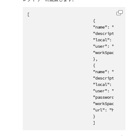
[

コード
                            {

                            "name": "localConne
                            "description": "My 
                            "local": true,

                            "user": "doc@compan
                            "workSpace": "D:\\
                            },

                            {

                            "name": "remoteConn
                            "description": "My 
                            "local": false,

                            "user": "dev@compan
                            "password": "mypass
                            "workSpace": "D:\\
                            "url": "http://192
                            }

                            ]