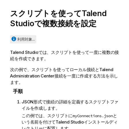
スクリプトを使って
Talend
Studio
で複数接続を設定
利用対象...
Talend Studio
では、スクリプトを使って一度に複数の接
続を作成できます。
次の例で、スクリプトを使ってローカル接続と
Talend
Administration Center
接続を一度に作成する方法を示し
ます。
手順
JSON形式で接続の詳細を定義するスクリプトファ
イルを作成します。
この例では、スクリプトに
と
myConnections.json
いう名前を付けて
Talend Studio
インストールディ
レクトリーに配置します。