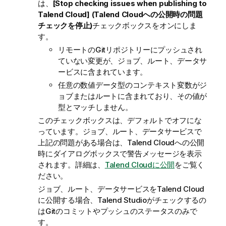
は、
[Stop checking issues when publishing to
Talend Cloud
] (Talend Cloudへの公開時の問題
チェックを停止)
チェックボックスをオンにしま
す。
リモートのGitリポジトリーにプッシュされ
ていない変更が、ジョブ、ルート、データサ
ービスに含まれています。
任意の数値データ型のコンテキスト変数がジ
ョブまたはルートに含まれており、その値が
型とマッチしません。
このチェックボックスは、デフォルトでオフにな
っています。ジョブ、ルート、データサービスで
上記の問題がある場合は、
Talend Cloud
への公開
時にダイアログボックスで警告メッセージを表示
されます。詳細は、
Talend Cloudに公開
をご覧く
ださい。
ジョブ、ルート、データサービスを
Talend Cloud
に公開する場合、
Talend Studio
がチェックするの
はGitのコミットやプッシュのステータスのみで
す。