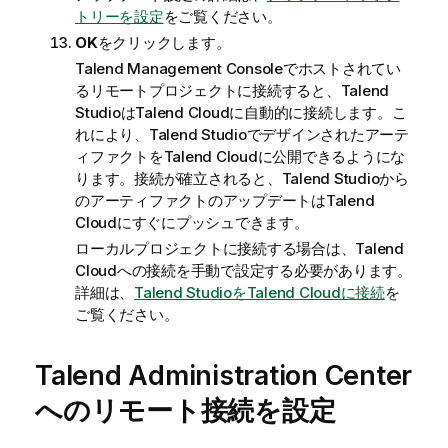
トリーを設定
をご覧ください。
OK
をクリックします。
Talend Management Console
でホストされてい
るリモートプロジェクトに接続すると、
Talend
Studio
は
Talend Cloud
に自動的に接続します。こ
れにより、
Talend Studio
でデザインされたアーテ
ィファクトを
Talend Cloud
に公開できるようにな
ります。接続が確立されると、
Talend Studio
から
のアーティファクトのアップデートは
Talend
Cloud
にすぐにプッシュできます。
ローカルプロジェクトに接続する場合は、
Talend
Cloud
への接続を手動で設定する必要があります。
詳細は、
Talend StudioをTalend Cloudに接続
を
ご覧ください。
Talend Administration Center
へのリモート接続を設定