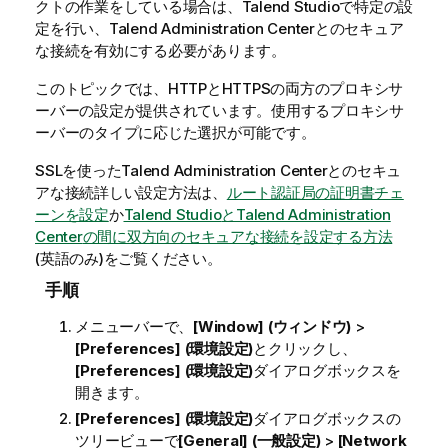
クトの作業をしている場合は、
Talend Studio
で特定の設
定を行い、
Talend Administration Center
とのセキュア
な接続を有効にする必要があります。
このトピックでは、HTTPとHTTPSの両方のプロキシサ
ーバーの設定が提供されています。使用するプロキシサ
ーバーのタイプに応じた選択が可能です。
SSLを使った
Talend Administration Center
とのセキュ
アな接続詳しい設定方法は、
ルート認証局の証明書チェ
ーンを設定
か
Talend Studio
と
Talend Administration
Center
の間に双方向のセキュアな接続を設定する方法
(英語のみ)
をご覧ください。
手順
メニューバーで、
[Window] (ウィンドウ)
>
[Preferences] (環境設定)
とクリックし、
[Preferences] (環境設定)
ダイアログボックスを
開きます。
[Preferences] (環境設定)
ダイアログボックスの
ツリービューで
[General] (一般設定)
>
[Network