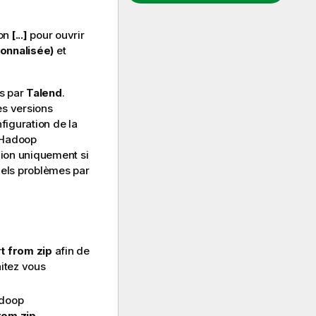
ton
[...]
pour ouvrir
sonnalisée)
et
es par
Talend
.
es versions
figuration de la
d'Hadoop
xion uniquement si
uels problèmes par
t from zip
afin de
aitez vous
adoop
rom zip
.