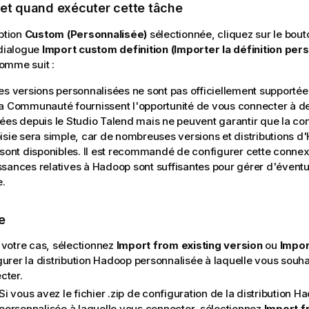
 et quand exécuter cette tâche
option
Custom (Personnalisée)
sélectionnée, cliquez sur le bou
 dialogue
Import custom definition (Importer la définition per
omme suit :
es versions personnalisées ne sont pas officiellement supporté
a Communauté fournissent l'opportunité de vous connecter à d
ées depuis le
Studio Talend
mais ne peuvent garantir que la con
isie sera simple, car de nombreuses versions et distributions 
 sont disponibles. Il est recommandé de configurer cette conne
sances relatives à Hadoop sont suffisantes pour gérer d'évent
.
e
 votre cas, sélectionnez
Import from existing version
ou
Impor
gurer la distribution Hadoop personnalisée à laquelle vous souh
cter.
Si vous avez le fichier .zip de configuration de la distribution H
personnalisée à laquelle vous connecter, sélectionnez
Import f