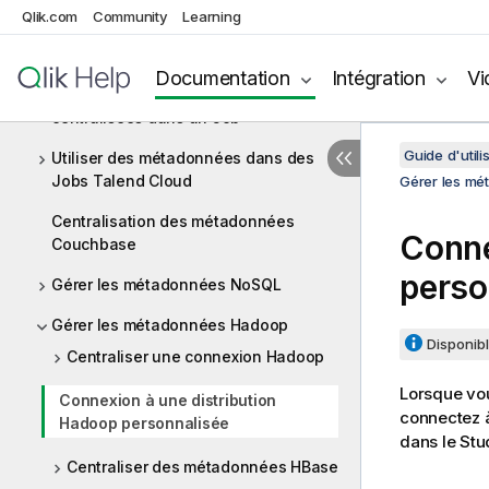
Qlik.com
Community
Learning
Importer des métadonnées à partir
d'un fichier CSV
Documentation
Intégration
Vi
Comment utiliser les métadonnées
centralisées dans un Job
Guide d'utili
Utiliser des métadonnées dans des
Jobs Talend Cloud
Gérer les m
Centralisation des métadonnées
Conne
Couchbase
perso
Gérer les métadonnées NoSQL
Gérer les métadonnées Hadoop
Disponibl
Centraliser une connexion Hadoop
Lorsque vou
Connexion à une distribution
connectez à
Hadoop personnalisée
dans le
Stu
Centraliser des métadonnées HBase