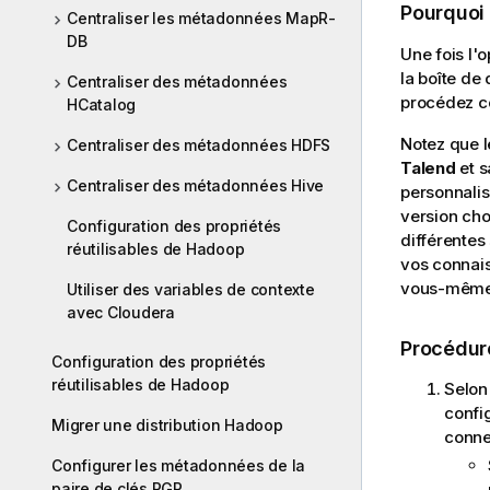
Pourquoi
Centraliser les métadonnées MapR-
DB
Une fois l'
la boîte de
Centraliser des métadonnées
procédez c
HCatalog
Notez que l
Centraliser des métadonnées HDFS
Talend
et s
Centraliser des métadonnées Hive
personnalis
version cho
Configuration des propriétés
différentes
réutilisables de Hadoop
vos connais
vous-même
Utiliser des variables de contexte
avec Cloudera
Procédur
Configuration des propriétés
réutilisables de Hadoop
Selon
confi
Migrer une distribution Hadoop
conne
Configurer les métadonnées de la
paire de clés PGP