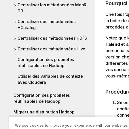
Pourquoi
Centraliser les métadonnées MapR-
DB
Une fois l'
la boîte de
Centraliser des métadonnées
procédez c
HCatalog
Notez que l
Centraliser des métadonnées HDFS
Talend
et s
Centraliser des métadonnées Hive
personnalis
version cho
Configuration des propriétés
différentes
réutilisables de Hadoop
vos connais
vous-même
Utiliser des variables de contexte
avec Cloudera
Procédur
Configuration des propriétés
réutilisables de Hadoop
Selon
confi
Migrer une distribution Hadoop
conne
Configurer les métadonnées de la
We use cookies to improve your experience with our websites
paire de clés PGP