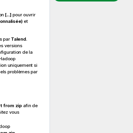
ton
[...]
pour ouvrir
sonnalisée)
et
es par
Talend
.
es versions
figuration de la
d'Hadoop
xion uniquement si
uels problèmes par
t from zip
afin de
aitez vous
adoop
rom zip
.