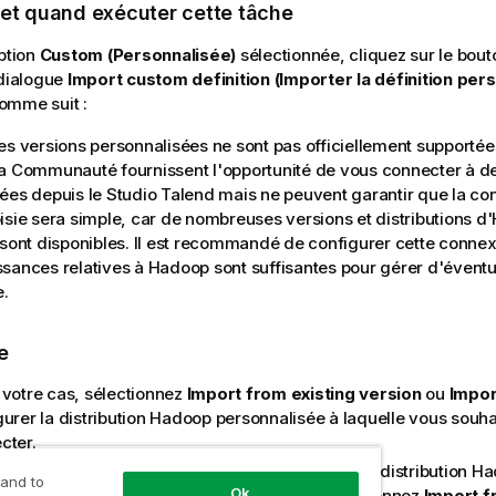
 et quand exécuter cette tâche
option
Custom (Personnalisée)
sélectionnée, cliquez sur le bou
 dialogue
Import custom definition (Importer la définition per
omme suit :
es versions personnalisées ne sont pas officiellement supporté
a Communauté fournissent l'opportunité de vous connecter à d
ées depuis le
Studio Talend
mais ne peuvent garantir que la con
isie sera simple, car de nombreuses versions et distributions 
 sont disponibles. Il est recommandé de configurer cette conne
sances relatives à Hadoop sont suffisantes pour gérer d'évent
.
e
 votre cas, sélectionnez
Import from existing version
ou
Impor
gurer la distribution Hadoop personnalisée à laquelle vous souh
cter.
Si vous avez le fichier .zip de configuration de la distribution H
 and to
Ok
personnalisée à laquelle vous connecter, sélectionnez
Import f