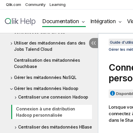
Qlik.com
Community
Learning
Importer des métadonnées à partir
d'un fichier CSV
Documentation
Intégration
Vi
Comment utiliser les métadonnées
centralisées dans un Job
Guide d'utili
Utiliser des métadonnées dans des
Jobs Talend Cloud
Gérer les m
Centralisation des métadonnées
Conne
Couchbase
perso
Gérer les métadonnées NoSQL
Gérer les métadonnées Hadoop
Disponibl
Centraliser une connexion Hadoop
Lorsque vou
Connexion à une distribution
connectez à
Hadoop personnalisée
dans le
Stu
Centraliser des métadonnées HBase