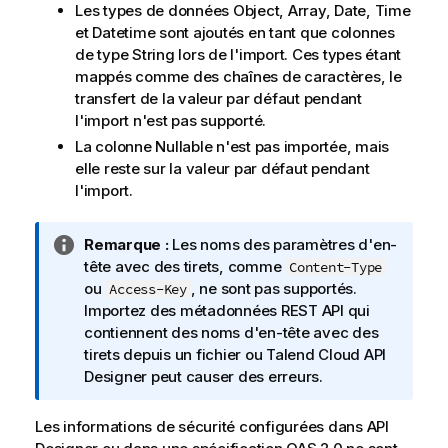
Les types de données Object, Array, Date, Time
et Datetime sont ajoutés en tant que colonnes
de type String lors de l'import. Ces types étant
mappés comme des chaînes de caractères, le
transfert de la valeur par défaut pendant
l'import n'est pas supporté.
La colonne Nullable n'est pas importée, mais
elle reste sur la valeur par défaut pendant
l'import.
N
Remarque :
Les noms des paramètres d'en-
o
tête avec des tirets, comme
Content-Type
t
ou
, ne sont pas supportés.
Access-Key
e
Importez des métadonnées REST API qui
I
contiennent des noms d'en-tête avec des
n
tirets depuis un fichier ou
Talend Cloud API
f
Designer
peut causer des erreurs.
o
r
Les informations de sécurité configurées dans API
m