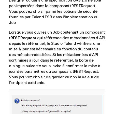
Designer ou dans une spécification OAS 2.0 ne sont
a
pas importées dans le composant tRESTRequest.
t
Vous pouvez choisir parmi les options de sécurité
i
fournies par
Talend ESB
dans l'implémentation du
o
Job.
n
Lorsque vous ouvrez un Job contenant un composant
s
tRESTRequest
qui référence des métadonnées d'API
depuis le référentiel, le
Studio Talend
vérifie si une
mise à jour est nécessaire en fonction du contenu
des métadonnées liées. Si les métadonnées d'API
sont mises à jour dans le référentiel, la boîte de
dialogue suivante vous invite à confirmer la mise à
jour des paramètres du composant tRESTRequest.
Vous pouvez choisir de garder ou non la valeur de
l'endpoint existante.