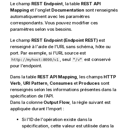
Le champ
REST Endpoint
, la table
REST API
Mapping
et l'onglet
Documentation
sont renseignés
automatiquement avec les paramètres
correspondants. Vous pouvez modifier ces
paramètres selon vos besoins.
Le champ
REST Endpoint (Endpoint REST)
est
renseigné à l'aide de l'URL sans schéma, hôte ou
port. Par exemple, si l'URL source est
, seul
est conservé
http://myhost:8090/v1
"/v"
pour l'endpoint.
Dans la table
REST API Mapping
, les champs
HTTP
Verb
,
URI Pattern
,
Consumes
et
Produces
sont
renseignés selon les informations présentes dans la
spécification de l'API.
Dans la colonne
Output Flow
, la règle suivant est
appliquée durant l'import :
Si l'ID de l'opération existe dans la
spécification, cette valeur est utilisée dans la