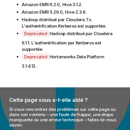
Amazon EMR 6.2.0, Hive 3.1.2.
Amazon EMR 5.29.0, Hive 2.3.6.
Hadoop distribué par Cloudera 7.x.
L'authentification Kerberos est supportée.
A
Hadoop distribué par Cloudera
Deprecated
v
6.1.1. L'authentification par Kerberos est
a
supportée.
i
A
Hortonworks Data Platform
Deprecated
l
v
a
3.1.4.12.
a
b
i
i
l
l
a
i
b
t
Cette page vous a-t-elle aidé ?
i
y
l
Si vous rencontrez des problèmes sur cette page ou
-
i
dans son contenu – une faute de frappe, une étape
n
manquante ou une erreur technique – faites-le-nous
t
o
savoir.
y
t