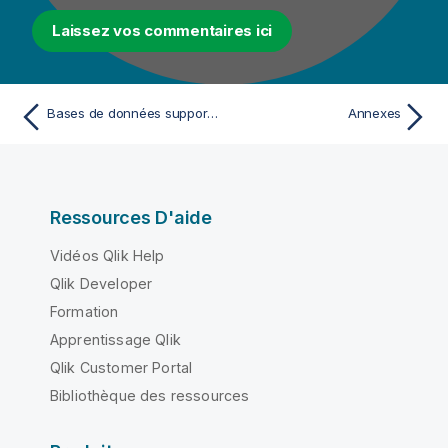
-
e
Laissez vos commentaires ici
n
o
t
e
Bases de données supportées pour le profiling de données
Annexes
Ressources D'aide
Vidéos Qlik Help
Qlik Developer
Formation
Apprentissage Qlik
Qlik Customer Portal
Bibliothèque des ressources