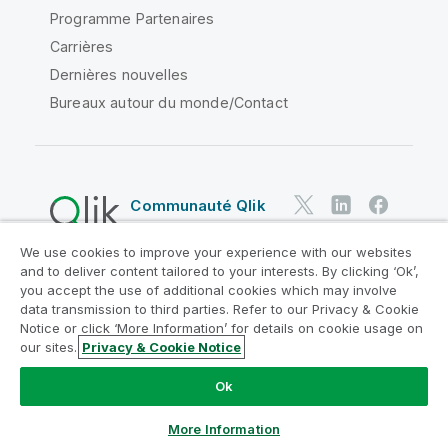
Programme Partenaires
Carrières
Dernières nouvelles
Bureaux autour du monde/Contact
Communauté Qlik
We use cookies to improve your experience with our websites
Contrats juridiques
and to deliver content tailored to your interests. By clicking ‘Ok’,
Conditions d'utilisation des produits
you accept the use of additional cookies which may involve
data transmission to third parties. Refer to our Privacy & Cookie
Legal Policies
Conditions légales
Notice or click ‘More Information’ for details on cookie usage on
Conditions d'utilisation
Marques
our sites.
Privacy & Cookie Notice
Do Not Share My Info
Ok
Copyright © 1993-2026 QlikTech International AB. Tous
droits réservés.
More Information