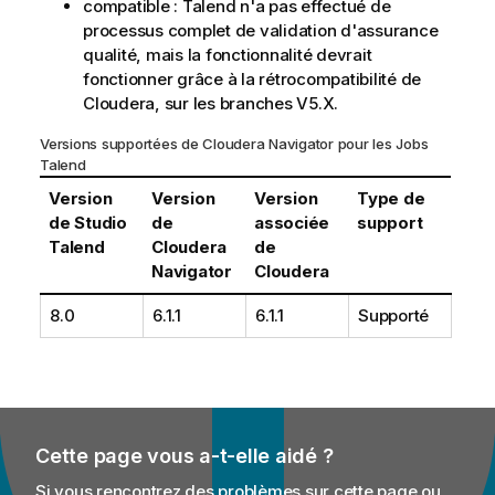
compatible :
Talend
n'a pas effectué de
processus complet de validation d'assurance
qualité, mais la fonctionnalité devrait
fonctionner grâce à la rétrocompatibilité de
Cloudera, sur les branches V5.X.
Versions supportées de Cloudera Navigator pour les Jobs
Talend
Version
Version
Version
Type de
de
Studio
de
associée
support
Talend
Cloudera
de
Navigator
Cloudera
8.0
6.1.1
6.1.1
Supporté
Cette page vous a-t-elle aidé ?
Si vous rencontrez des problèmes sur cette page ou