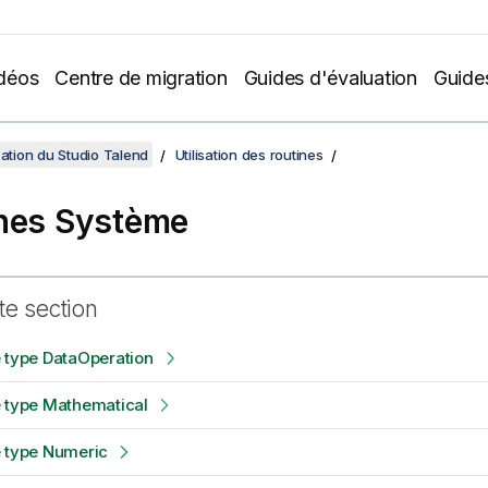
déos
Centre de migration
Guides d'évaluation
Guide
sation du Studio Talend
Utilisation des routines
nes Système
te section
 type DataOperation
e type Mathematical
e type Numeric