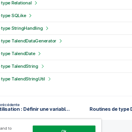
 type Relational
 type SQLike
 type StringHandling
e type TalendDataGenerator
 type TalendDate
 type TalendString
 type TalendStringUtil
précédente
Cas d'utilisation : Définir une variable accessible par différents Jobs
Routines de type
 and to
Ok