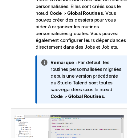
personnalisées. Elles sont créés sous le
nœud
Code
>
Global Routines
. Vous
pouvez créer des dossiers pour vous
aider à organiser les routines
personnalisées globales. Vous pouvez
également configurer leurs dépendances
directement dans des Jobs et Joblets.
N
Remarque :
Par défaut, les
o
routines personnalisées migrées
t
depuis une version précédente
e
du
Studio Talend
sont toutes
I
sauvegardées sous le nœud
n
Code
>
Global Routines
.
f
o
r
m
a
t