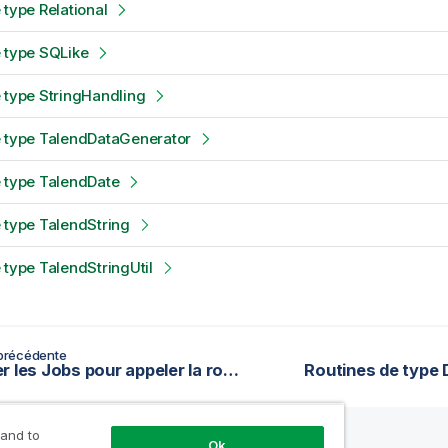
 type Relational
 type SQLike
 type StringHandling
e type TalendDataGenerator
 type TalendDate
 type TalendString
 type TalendStringUtil
précédente
Exécuter les Jobs pour appeler la routine
Routines de type
 and to
Ok