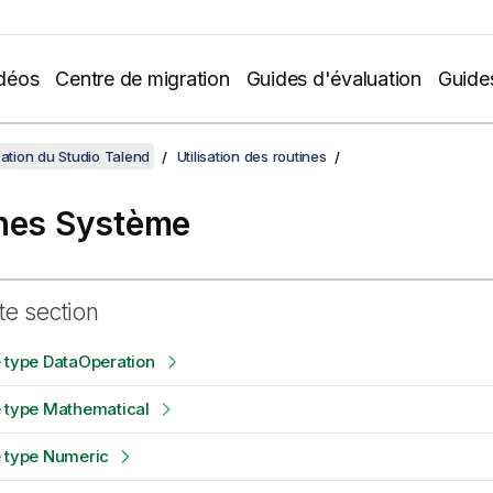
déos
Centre de migration
Guides d'évaluation
Guide
sation du Studio Talend
Utilisation des routines
nes Système
te section
 type DataOperation
e type Mathematical
e type Numeric