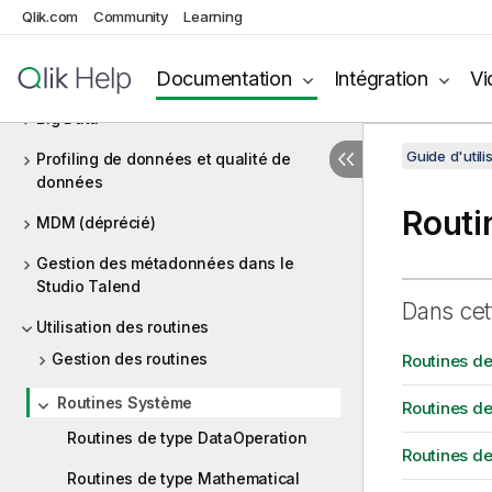
Travailler avec les projets
Qlik.com
Community
Learning
Intégration de données et services de
Documentation
Intégration
Vi
données
Big Data
Guide d'utili
Profiling de données et qualité de
données
Routi
MDM (déprécié)
Gestion des métadonnées dans le
Studio Talend
Dans cet
Utilisation des routines
Gestion des routines
Routines de
Routines Système
Routines d
Routines de type DataOperation
Routines d
Routines de type Mathematical