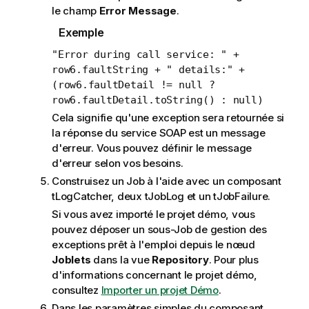
le champ
Error Message
.
Exemple
"Error during call service: " +
row6.faultString + " details:" +
(row6.faultDetail != null ?
row6.faultDetail.toString() : null)
Cela signifie qu'une exception sera retournée si
la réponse du service SOAP est un message
d'erreur. Vous pouvez définir le message
d'erreur selon vos besoins.
Construisez un Job à l'aide avec un composant
tLogCatcher
, deux
tJobLog
et un
tJobFailure
.
Si vous avez importé le projet démo, vous
pouvez déposer un sous-Job de gestion des
exceptions prêt à l'emploi depuis le nœud
Joblets
dans la vue
Repository
. Pour plus
d'informations concernant le projet démo,
consultez
Importer un projet Démo
.
Dans les paramètres simples du composant