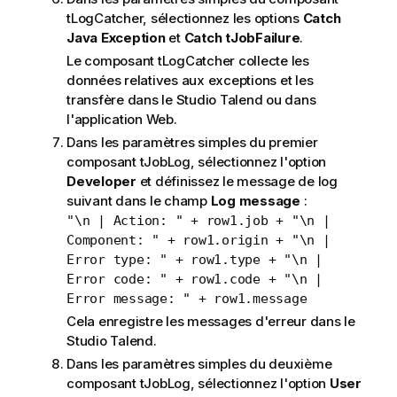
tLogCatcher
, sélectionnez les options
Catch
Java Exception
et
Catch tJobFailure
.
Le composant
tLogCatcher
collecte les
données relatives aux exceptions et les
transfère dans le
Studio Talend
ou dans
l'application Web.
Dans les paramètres simples du premier
composant
tJobLog
, sélectionnez l'option
Developer
et définissez le message de log
suivant dans le champ
Log message
:
"\n | Action: " + row1.job + "\n |
Component: " + row1.origin + "\n |
Error type: " + row1.type + "\n |
Error code: " + row1.code + "\n |
Error message: " + row1.message
Cela enregistre les messages d'erreur dans le
Studio Talend
.
Dans les paramètres simples du deuxième
composant
tJobLog
, sélectionnez l'option
User