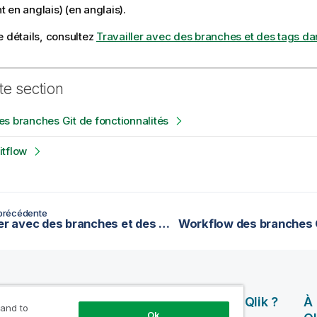
 en anglais)
(en anglais).
e détails, consultez
Travailler avec des branches et des tags da
te section
s branches Git de fonctionnalités
itflow
précédente
Travailler avec des branches et des tags dans un projet
rces
Produits
Pourquoi Qlik ?
À
 and to
Ok