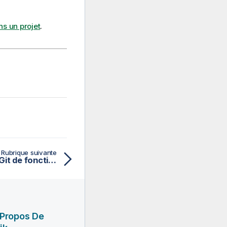
ns un projet
.
Rubrique suivante
Workflow des branches Git de fonctionnalités
 Propos De