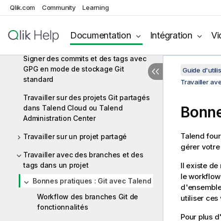
Accéder à des éléments d'un projet
Qlik.com
Community
Learning
distant en mode hors connexion
Activer le mode de stockage Git
Documentation
Intégration
Vi
standard
Signer des commits et des tags avec
GPG en mode de stockage Git
Guide d'utili
standard
Travailler av
Travailler sur des projets Git partagés
Bonne
dans Talend Cloud ou Talend
Administration Center
Talend
four
Travailler sur un projet partagé
gérer votre 
Travailler avec des branches et des
tags dans un projet
Il existe d
le workflow 
Bonnes pratiques : Git avec Talend
d'ensemble
Workflow des branches Git de
utiliser ces
fonctionnalités
Pour plus d