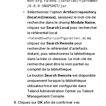
mvn:org.talend.libraries/<jarname>
.
/6.0.0-SNAPSHOT/jar
Sélectionnez l'option
Artifact repository
(local m2/nexus)
, saisissez le mot-clé de
recherche dans le champ
Module Name
,
cliquez sur
Search Local
pour rechercher
le référentiel local
ou
<TalendStudio>\configuration\.m2
cliquez sur
Search Remote
pour
rechercher le référentiel d'artefacts
distant, puis sélectionnez la bibliothèque
dans la liste ci-dessous. Le mot-clé de
recherche peut être le nom partiel ou
complet de la bibliothèque.
Le bouton
Search Remote
est disponible
uniquement lorsque la bibliothèque
utilisateur·trice est configurée dans
Talend Administration Center
ou
Talend
Management Console
.
Cliquez sur
OK
afin de confirmer vos