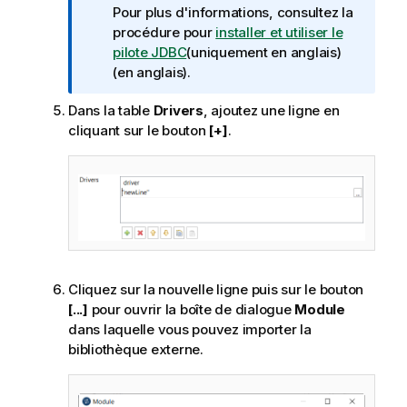
f
Pour plus d'informations, consultez la
o
procédure pour
installer et utiliser le
r
pilote JDBC
(uniquement en anglais)
m
(en anglais).
a
Dans la table
Drivers
, ajoutez une ligne en
t
cliquant sur le bouton
[+]
.
i
o
n
s
Cliquez sur la nouvelle ligne puis sur le bouton
[...]
pour ouvrir la boîte de dialogue
Module
dans laquelle vous pouvez importer la
bibliothèque externe.