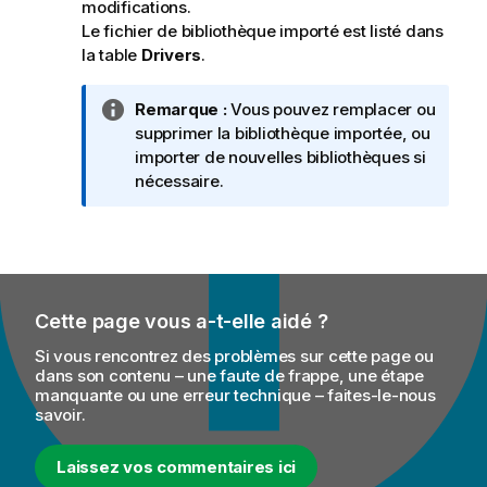
modifications.
Le fichier de bibliothèque importé est listé dans
la table
Drivers
.
N
Remarque :
Vous pouvez remplacer ou
o
supprimer la bibliothèque importée, ou
t
importer de nouvelles bibliothèques si
e
nécessaire.
I
n
f
o
r
Cette page vous a-t-elle aidé ?
m
a
Si vous rencontrez des problèmes sur cette page ou
t
dans son contenu – une faute de frappe, une étape
manquante ou une erreur technique – faites-le-nous
i
savoir.
o
n
Laissez vos commentaires ici
s