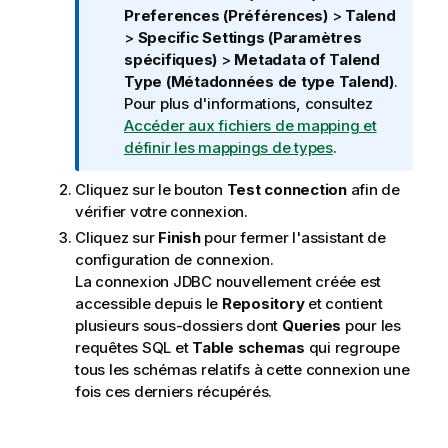
e
Preferences (Préférences)
>
Talend
I
>
Specific Settings (Paramètres
n
spécifiques)
>
Metadata of
Talend
f
Type (Métadonnées de type Talend)
.
o
Pour plus d'informations, consultez
r
Accéder aux fichiers de mapping et
m
définir les mappings de types
.
a
Cliquez sur le bouton
Test connection
afin de
t
vérifier votre connexion.
i
o
Cliquez sur
Finish
pour fermer l'assistant de
n
configuration de connexion.
s
La connexion JDBC nouvellement créée est
accessible depuis le
Repository
et contient
plusieurs sous-dossiers dont
Queries
pour les
requêtes SQL et
Table schemas
qui regroupe
tous les schémas relatifs à cette connexion une
fois ces derniers récupérés.