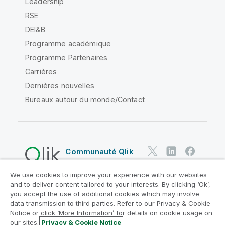
Leadership
RSE
DEI&B
Programme académique
Programme Partenaires
Carrières
Dernières nouvelles
Bureaux autour du monde/Contact
Communauté Qlik
We use cookies to improve your experience with our websites
Contrats juridiques
and to deliver content tailored to your interests. By clicking ‘Ok’,
Conditions d'utilisation des produits
you accept the use of additional cookies which may involve
data transmission to third parties. Refer to our Privacy & Cookie
Legal Policies
Conditions légales
Notice or click ‘More Information’ for details on cookie usage on
Conditions d'utilisation
Marques
our sites.
Privacy & Cookie Notice