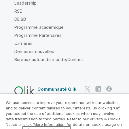
Leadership
RSE
DEI&B
Programme académique
Programme Partenaires
Carrières
Dernières nouvelles
Bureaux autour du monde/Contact
Communauté Qlik
We use cookies to improve your experience with our websites
Contrats juridiques
and to deliver content tailored to your interests. By clicking ‘Ok’,
Conditions d'utilisation des produits
you accept the use of additional cookies which may involve
data transmission to third parties. Refer to our Privacy & Cookie
Legal Policies
Conditions légales
Notice or click ‘More Information’ for details on cookie usage on
Conditions d'utilisation
Marques